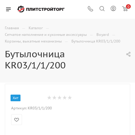
0
—
—
Главная
Каталог
—
—
Сетчатое наполнение и кухонные аксессуары
Boyard
—
Корзины, выкатные механизмы
Бутылочница KR03/1/1/200
Бутылочница
KR03/1/1/200
Хит
Артикул:
KR03/1/1/200