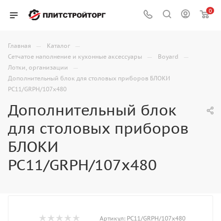
0
—
—
Главная
Каталог
—
—
Сетчатое наполнение и кухонные аксессуары
Boyard
—
Лотки, организации
Дополнительный блок для столовых приборов БЛОКИ
PC11/GRPH/107x480
Дополнительный блок
для столовых приборов
БЛОКИ
PC11/GRPH/107x480
Артикул:
PC11/GRPH/107x480