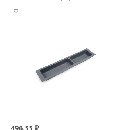
496.55
₽