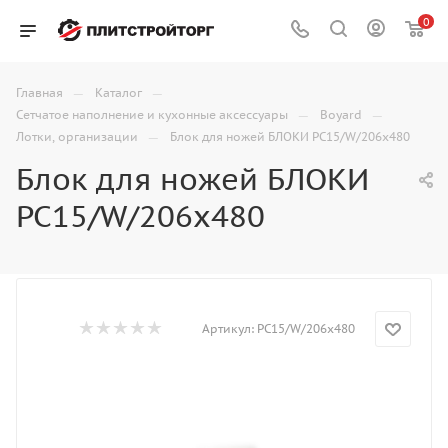
0
—
—
Главная
Каталог
—
—
Сетчатое наполнение и кухонные аксессуары
Boyard
—
Лотки, организации
Блок для ножей БЛОКИ PC15/W/206x480
Блок для ножей БЛОКИ
PC15/W/206x480
Артикул:
PC15/W/206x480