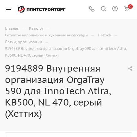
0
—
—
Главная
Каталог
—
—
Сетчатое наполнение и кухонные аксессуары
Hettich
—
Лотки, организации
9194889 Внутренняя организация OrgaTray 590 для InnoTech Atira,
KB500, NL 470, серый (Хеттих)
9194889 Внутренняя
организация OrgaTray
590 для InnoTech Atira,
KB500, NL 470, серый
(Хеттих)