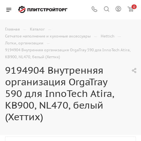
0
—
—
Главная
Каталог
—
—
Сетчатое наполнение и кухонные аксессуары
Hettich
—
Лотки, организации
9194904 Внутренняя организация OrgaTray 590 для InnoTech Atira,
KB900, NL470, белый (Хеттих)
9194904 Внутренняя
организация OrgaTray
590 для InnoTech Atira,
KB900, NL470, белый
(Хеттих)