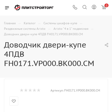
0
—
—
—
Главная
Каталог
Системы шкафов-купе
—
—
Раздвижные системы Aristo
Aristo "4 в 1" подвесная
Доводчик двери-купе 4ПДВ FH0171.VP000.BK000.CM
Доводчик двери-купе
4ПДВ
FH0171.VP000.BK000.CM
Артикул:
FH0171.VP000.BK000.CM