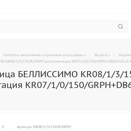
—
—
—
Сетчатое наполнение и кухонные аксессуары
Boyard
Корзи
О KR08/1/3/150/R/GRPH (комплектация KR07/1/0/150/GRPH+DB6241Zn/L4
ица БЕЛЛИССИМО KR08/1/3/1
тация KR07/1/0/150/GRPH+DB
Артикул:
KR08/1/3/150/R/GRPH