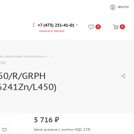
ВОЙТИ
+7 (473) 251-41-01
0
0
ЗАКАЗАТЬ ЗВОНОК
—
ны, выкатные механизмы
50)
50/R/GRPH
6241Zn/L450)
5 716
₽
Цена указана с учетом НДС 22%