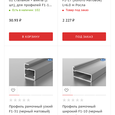
02 стальной + винты (2
F1-17 (золото матовое)
шт.), для профилей F1-17,
L=6.0 м Росла
F1-31 Росла
Есть в наличии
: 102
Товар под заказ
30.93
₽
2 227
₽
В КОРЗИНУ
ПОД ЗАКАЗ
Профиль рамочный узкий
Профиль рамочный
F1-31 (черный матовый)
широкий F1-10 (черный