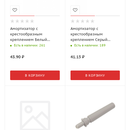
Амортизатор с
Амортизатор с
крестообразным
крестообразным
креплением Белый
креплением Серый
(аналог AMF01/W) AKS
(аналог AMF01/W) AKS
Есть в наличии
: 261
Есть в наличии
: 189
43.90
₽
41.15
₽
В КОРЗИНУ
В КОРЗИНУ