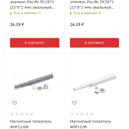
элемент Pacific PC2871
элемент Pacific PC2871
(22*8*2 мм) овальный
(22*8*2 мм) овальный
(30шт./л), Серый
(30шт./л), Черный
Есть в наличии
: 5
Есть в наличии
: 9
26.19
₽
26.19
₽
В КОРЗИНУ
В КОРЗИНУ
Магнитный толкатель
Магнитный толкатель
AMF11/GR
AMF11/W