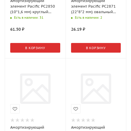
Амортизирующий
Амортизирующий
элемент Pacific PC2850
элемент Pacific PC2871
(10*1,6 мм) круглый
(22*8*2 мм) овальный
прозрачный (50шт./л)
(30шт./л), Бежевый
Есть в наличии
: 31
Есть в наличии
: 2
61.50
₽
26.19
₽
В КОРЗИНУ
В КОРЗИНУ
Амортизирующий
Амортизирующий