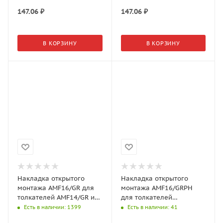
147.06
₽
147.06
₽
В КОРЗИНУ
В КОРЗИНУ
Накладка открытого
Накладка открытого
монтажа AMF16/GR для
монтажа AMF16/GRPH
толкателей AMF14/GR и
для толкателей
AMF15/GR
AMF14/GRPH и
Есть в наличии
: 1399
Есть в наличии
: 41
AMF15/GRPH