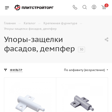
0
—
—
—
Главная
Каталог
Крепежная фурнитура
Упоры-защелки фасадов, демпфер
Упоры-защелки
фасадов, демпфер
30
По алфавиту (возрастание)
ФИЛЬТР