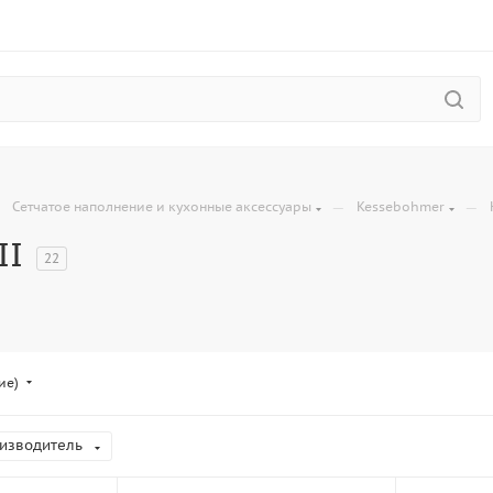
—
—
—
Сетчатое наполнение и кухонные аксессуары
Kessebohmer
II
22
ие)
изводитель