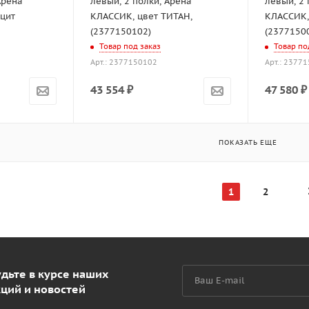
Арена
левый, 2 полки, Арена
левый, 2 
ацит
КЛАССИК, цвет ТИТАН,
КЛАССИК,
(2377150102)
(2377150
Товар под заказ
Товар по
Арт.: 2377150102
Арт.: 2377
43 554
₽
47 580
₽
ПОКАЗАТЬ ЕЩЕ
1
2
дьте в курсе наших
кций и новостей