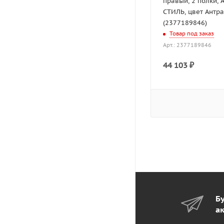
правый, 2 полки, 
СТИЛЬ, цвет Антр
(2377189846)
Товар под заказ
Арт.: 2377189846
44 103
₽
Бу
а