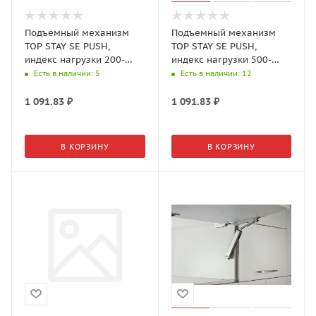
Подъемный механизм
Подъемный механизм
TOP STAY SE PUSH,
TOP STAY SE PUSH,
индекс нагрузки 200-
индекс нагрузки 500-
1000, высота h=240-
1400, h=240-600мм,
Есть в наличии
: 5
Есть в наличии
: 12
600мм, Никель арт.23371
Черный арт.21433/23374
1 091.83
₽
1 091.83
₽
В КОРЗИНУ
В КОРЗИНУ