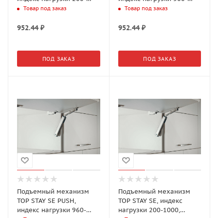
1000, высота h=240-
1400, высота h=240-
Товар под заказ
Товар под заказ
600мм, Белый арт.17316
600мм, Белый арт.17317
952.44
₽
952.44
₽
ПОД ЗАКАЗ
ПОД ЗАКАЗ
Подъемный механизм
Подъемный механизм
TOP STAY SE PUSH,
TOP STAY SE, индекс
индекс нагрузки 960-
нагрузки 200-1000,