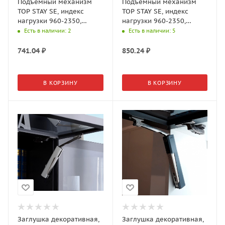
Подъемный механизм
Подъемный механизм
TOP STAY SE, индекс
TOP STAY SE, индекс
нагрузки 960-2350,
нагрузки 960-2350,
высота h=240-600мм,
высота h=240-600мм,
Есть в наличии
: 2
Есть в наличии
: 5
Никель арт.23383 DTC
Черный арт.21437 DTC
741.04
₽
850.24
₽
В КОРЗИНУ
В КОРЗИНУ
Заглушка декоративная,
Заглушка декоративная,