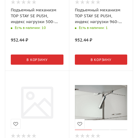
Подъемный механизм
Подъемный механизм
TOP STAY SE PUSH,
TOP STAY SE PUSH,
индекс нагрузки 500-
индекс нагрузки 960-
1400, высота h=240-
2050, высота h=240-
Есть в наличии
: 10
Есть в наличии
: 1
600мм, Никель арт.23373
600мм, Белый арт.17318
952.44
₽
952.44
₽
В КОРЗИНУ
В КОРЗИНУ