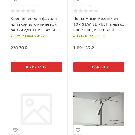
Крепление для фасада
Подъемный механизм
из узкой алюминиевой
TOP STAY SE PUSH индекс
рамки для TOP STAY SE +
200-1000, h=240-600 мм,
4 винта, Никель
черный, арт. 23372
Есть в наличии
: 22
Есть в наличии
: 2
арт.18695 DTC
220.70
₽
1 091.83
₽
В КОРЗИНУ
В КОРЗИНУ