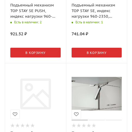
Подъемный механизм
Подъемный механизм
TOP STAY SE PUSH,
TOP STAY SE, индекс
индекс нагрузки 960-
нагрузки 960-2350,
2050, высота h=240-
высота h=240-600мм,
Есть в наличии
: 2
Есть в наличии
: 1
600мм, Никель арт.
Белый арт.16402 DTC
23375
921.52
₽
741.04
₽
В КОРЗИНУ
В КОРЗИНУ