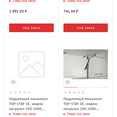
2050, высота h=240-
высота h=240-600мм,
Товар под заказ
Товар под заказ
600мм, Черный арт.23376
Белый арт.16400 DTC
1 091.83
₽
741.04
₽
ПОД ЗАКАЗ
ПОД ЗАКАЗ
Подъемный механизм
Подъемный механизм
TOP STAY SE, индекс
TOP STAY SE, индекс
нагрузки 200-1000,
нагрузки 200-1000,
высота h=240-600мм,
высота h=240-600мм,
Товар под заказ
Товар под заказ