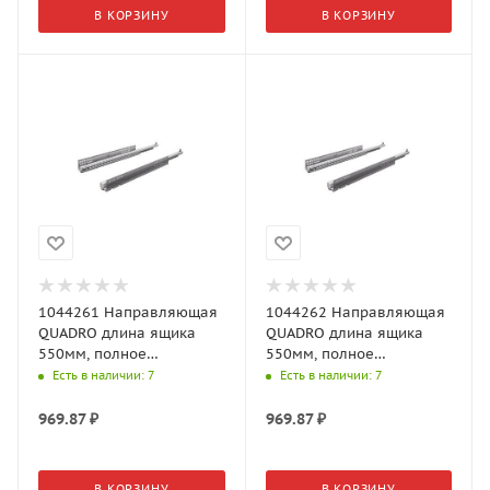
В КОРЗИНУ
В КОРЗИНУ
1044261 Направляющая
1044262 Направляющая
QUADRO длина ящика
QUADRO длина ящика
550мм, полное
550мм, полное
выдвижение, ЛЕВАЯ
выдвижение, ПРАВАЯ
Есть в наличии
: 7
Есть в наличии
: 7
Арт.1044261 (Хеттих)
(Арт.1044262 Хеттих)
969.87
₽
969.87
₽
В КОРЗИНУ
В КОРЗИНУ