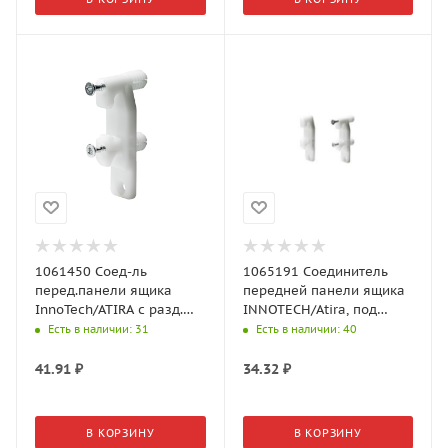
1061450 Соед-ль
1065191 Соединитель
перед.панели ящика
передней панели ящика
InnoTech/ATIRA с разд.
INNOTECH/Atira, под
дюбелем, белый
прикручивание, белый
Есть в наличии
: 31
Есть в наличии
: 40
пластик(Хеттих)
пластик (Хеттих)
41.91
₽
34.32
₽
В КОРЗИНУ
В КОРЗИНУ