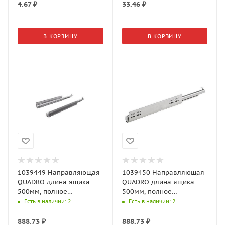
4.67
₽
33.46
₽
В КОРЗИНУ
В КОРЗИНУ
1039449 Направляющая
1039450 Направляющая
QUADRO длина ящика
QUADRO длина ящика
500мм, полное
500мм, полное
выдвижение,
выдвижение,
Есть в наличии
: 2
Есть в наличии
: 2
нагрузочная Арт.1039449
нагрузочная Арт.1039450
(Хеттих)
(Хеттих)
888.73
₽
888.73
₽