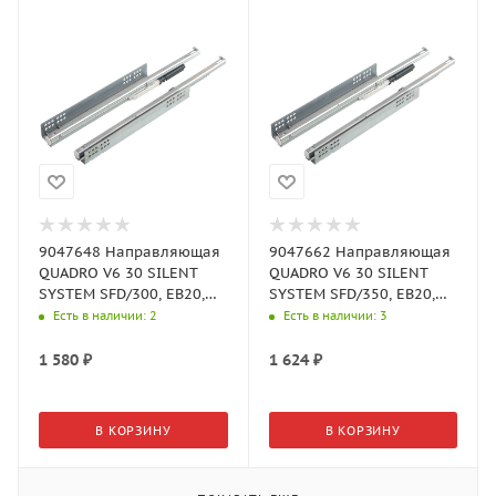
9047648 Направляющая
9047662 Направляющая
QUADRO V6 30 SILENT
QUADRO V6 30 SILENT
SYSTEM SFD/300, EB20,
SYSTEM SFD/350, EB20,
полное выдвиж
полное выдвиж ЛЕВАЯ
Есть в наличии
: 2
Есть в наличии
: 3
ПРАВАЯАрт.9047648
(Хеттих)
1 580
₽
1 624
₽
В КОРЗИНУ
В КОРЗИНУ