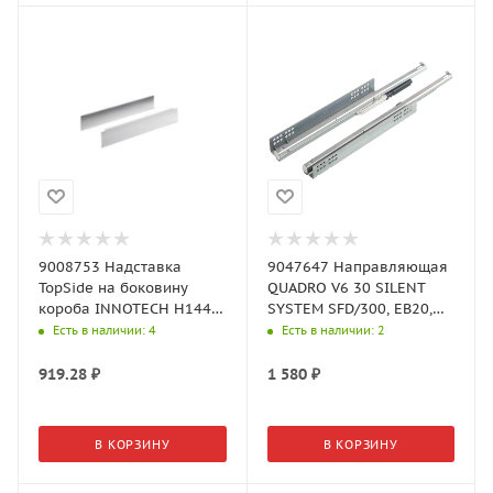
9008753 Надставка
9047647 Направляющая
TopSide на боковину
QUADRO V6 30 SILENT
короба INNOTECH H144,
SYSTEM SFD/300, EB20,
длина 470мм, пластик
полное выдвиж ЛЕВАЯ
Есть в наличии
: 4
Есть в наличии
: 2
(Хеттих)
Арт.9047647
919.28
₽
1 580
₽
В КОРЗИНУ
В КОРЗИНУ