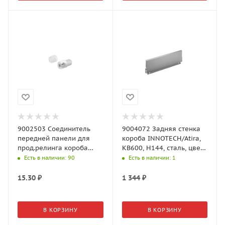
9002503 Соединитель
9004072 Задняя стенка
передней панели для
короба INNOTECH/Atira,
прод.релинга короба
KB600, H144, сталь, цвет
INNOTECH/Atira, под
серый (Хеттих)
Есть в наличии
: 90
Есть в наличии
: 1
прикручив. (Хеттих)
15.30
₽
1 344
₽
В КОРЗИНУ
В КОРЗИНУ