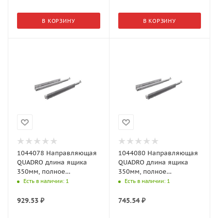
В КОРЗИНУ
В КОРЗИНУ
1044078 Направляющая
1044080 Направляющая
QUADRO длина ящика
QUADRO длина ящика
350мм, полное
350мм, полное
выдвижение,
выдвижение,
Есть в наличии
: 1
Есть в наличии
: 1
нагрузочная Арт.1044078
нагрузочная Арт.1044080
(Хеттих)
(Хеттих)
929.53
₽
745.54
₽