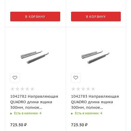
В КОРЗИНУ
В КОРЗИНУ
1042782 Направляющая
1042783 Направляющая
QUADRO длина ящика
QUADRO длина ящика
300мм, полное
300мм, полное
выдвижение,
выдвижение,
Есть в наличии
: 4
Есть в наличии
: 4
нагрузочная Арт.1042782
нагрузочная Арт.1042783
(Хеттих)
(Хеттих)
725.50
₽
725.50
₽