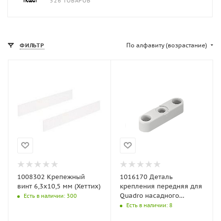
526 ТОВАРОВ
По алфавиту (возрастание)
ФИЛЬТР
1008302 Крепежный
1016170 Деталь
винт 6,3х10,5 мм (Хеттих)
крепления передняя для
Quadro насадного
Есть в наличии
: 300
монтажа для
Есть в наличии
: 8
деревянных ящиков