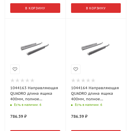
В КОРЗИНУ
В КОРЗИНУ
1044163 Направляющая
1044164 Направляющая
QUADRO длина ящика
QUADRO длина ящика
400мм, полное
400мм, полное
выдвижение,
выдвижение,
Есть в наличии
: 6
Есть в наличии
: 6
нагрузочная Арт.1044163
нагрузочная Арт.1044164
(Хеттих)
(Хеттих)
786.59
₽
786.59
₽