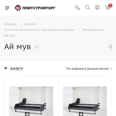
0
—
—
Главная
Каталог
—
—
Сетчатое наполнение и кухонные аксессуары
Kessebohmer
Ай мув
Ай мув
8
По алфавиту (возрастание)
ФИЛЬТР