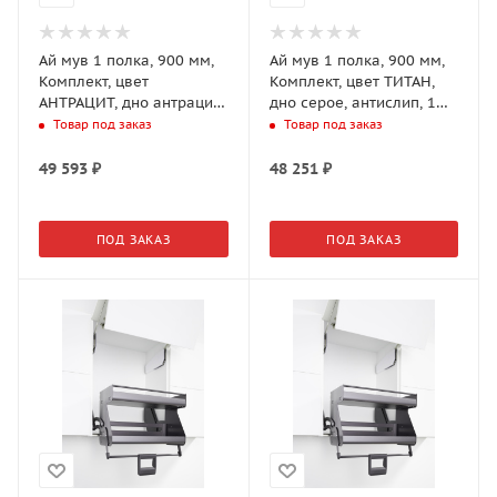
Ай мув 1 полка, 900 мм,
Ай мув 1 полка, 900 мм,
Комплект, цвет
Комплект, цвет ТИТАН,
АНТРАЦИТ, дно антрацит,
дно серое, антислип, 1
антислип, 1 уп.
уп. (0217060102)
Товар под заказ
Товар под заказ
(0217069846)
49 593
₽
48 251
₽
ПОД ЗАКАЗ
ПОД ЗАКАЗ