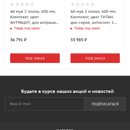
Ай мув 2 полки, 600 мм,
Ай мув 2 полки, 600 мм,
Комплект, цвет
Комплект, цвет ТИТАН,
АНТРАЦИТ, дно антрацит,
дно серое, антислип, 1
антислип, 1 уп.
уп. (0217120102)
Товар под заказ
Товар под заказ
(0217129846)
56 791
₽
53 985
₽
ПОД ЗАКАЗ
ПОД ЗАКАЗ
Будьте в курсе наших акций и новостей
ПОДПИСАТЬСЯ