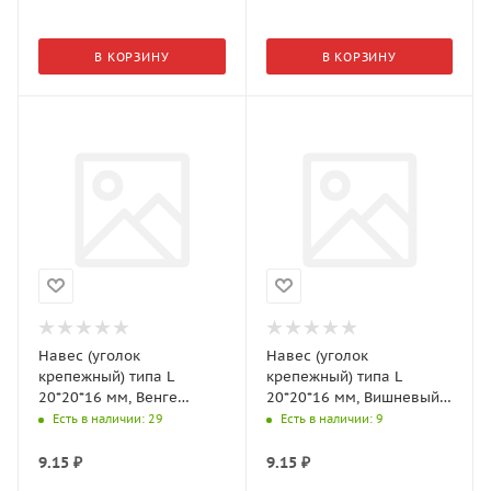
В КОРЗИНУ
В КОРЗИНУ
Навес (уголок
Навес (уголок
крепежный) типа L
крепежный) типа L
20*20*16 мм, Венге
20*20*16 мм, Вишневый
арт.0306380
арт.0306386
Есть в наличии
: 29
Есть в наличии
: 9
9.15
₽
9.15
₽