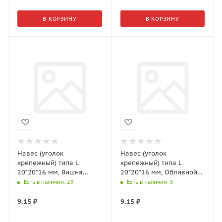
В КОРЗИНУ
В КОРЗИНУ
Навес (уголок
Навес (уголок
крепежный) типа L
крепежный) типа L
20*20*16 мм, Вишня
20*20*16 мм, Обливной
арт.0306389
дуб арт.0306387
Есть в наличии
: 29
Есть в наличии
: 5
9.15
₽
9.15
₽