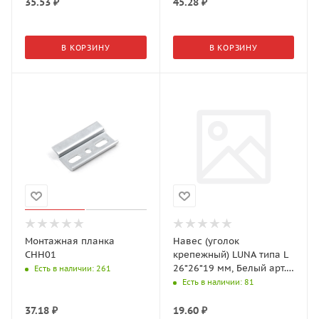
35.53
₽
45.28
₽
В КОРЗИНУ
В КОРЗИНУ
Монтажная планка
Навес (уголок
CHH01
крепежный) LUNA типа L
26*26*19 мм, Белый арт.
Есть в наличии
: 261
104120 AKS
Есть в наличии
: 81
37.18
₽
19.60
₽