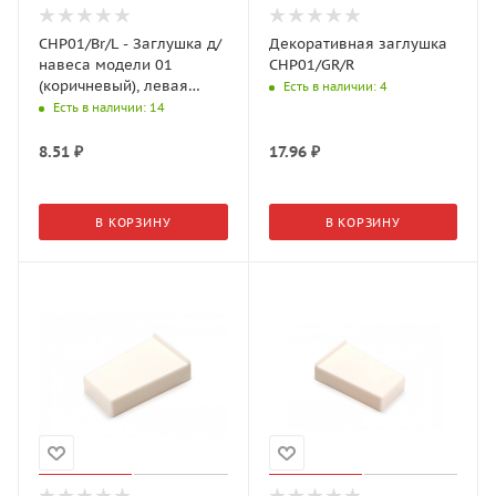
CHP01/Br/L - Заглушка д/
Декоративная заглушка
навеса модели 01
CHP01/GR/R
(коричневый), левая
Есть в наличии
: 4
(Boyard)
Есть в наличии
: 14
8.51
₽
17.96
₽
В КОРЗИНУ
В КОРЗИНУ