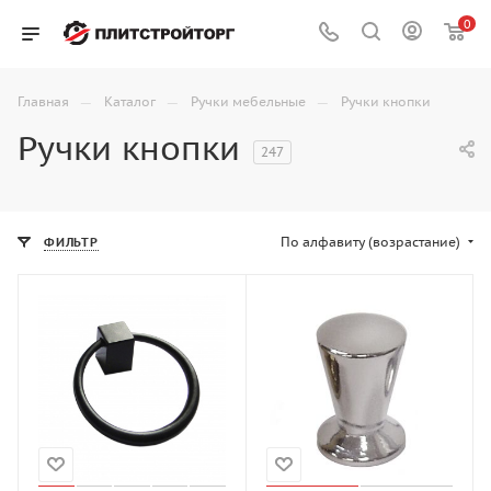
0
—
—
—
Главная
Каталог
Ручки мебельные
Ручки кнопки
Ручки кнопки
247
По алфавиту (возрастание)
ФИЛЬТР