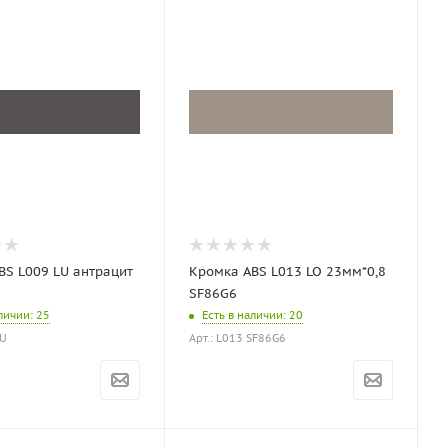
BS L009 LU антрацит
Кромка ABS L013 LO 23мм*0,8
SF86G6
аличии
: 25
Есть в наличии
: 20
LU
Арт.: L013 SF86G6