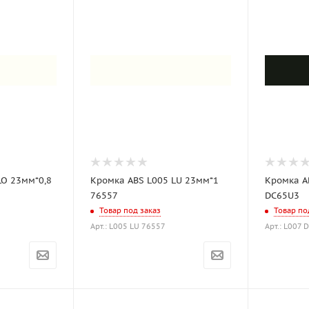
LO 23мм*0,8
Кромка ABS L005 LU 23мм*1
Кромка A
76557
DC65U3
Товар под заказ
Товар по
Арт.: L005 LU 76557
Арт.: L007