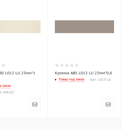
BS L012 LU 23мм*1
Кромка ABS L013 LU 23мм*0,8
Товар под заказ
Арт.: L013 LU
д заказ
LU SF82G7