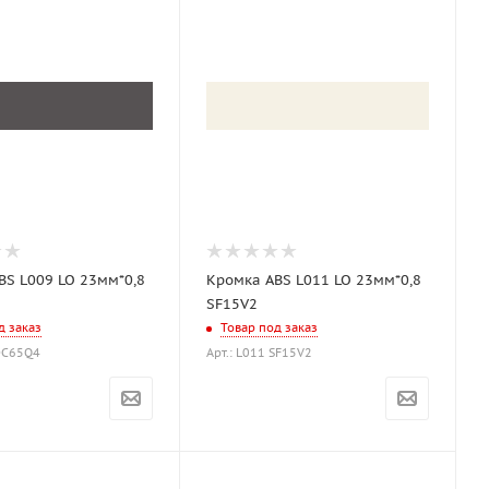
BS L009 LO 23мм*0,8
Кромка ABS L011 LO 23мм*0,8
SF15V2
д заказ
Товар под заказ
 DC65Q4
Арт.: L011 SF15V2