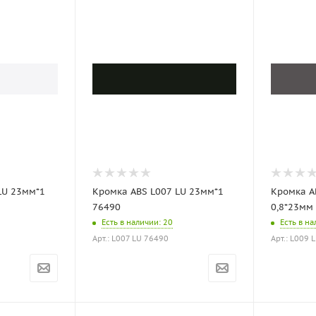
LU 23мм*1
Кромка ABS L007 LU 23мм*1
Кромка A
76490
0,8*23мм
Есть в наличии
: 20
Есть в н
Арт.: L007 LU 76490
Арт.: L009 