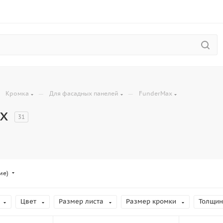
—
—
—
Кромка
Для фасадных панелей
FunderMax
x
31
ие)
Цвет
Размер листа
Размер кромки
Толщин