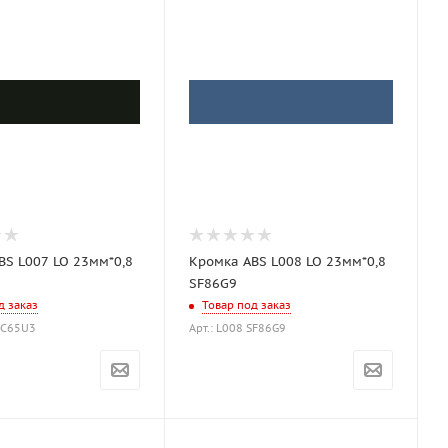
BS L007 LO 23мм*0,8
Кромка ABS L008 LO 23мм*0,8
SF86G9
д заказ
Товар под заказ
 DC65U3
Арт.: L008 SF86G9