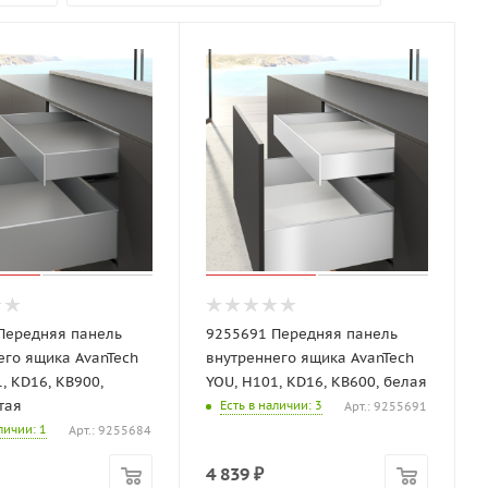
Передняя панель
9255691 Передняя панель
его ящика AvanTech
внутреннего ящика AvanTech
, KD16, KB900,
YOU, H101, KD16, KB600, белая
тая
Есть в наличии
: 3
Арт.: 9255691
аличии
: 1
Арт.: 9255684
4 839
₽