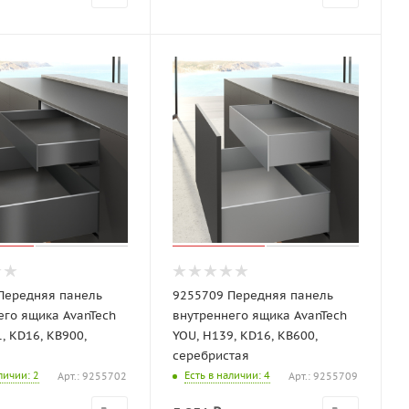
Передняя панель
9255709 Передняя панель
его ящика AvanTech
внутреннего ящика AvanTech
, KD16, KB900,
YOU, H139, KD16, KB600,
серебристая
аличии
: 2
Есть в наличии
: 4
Арт.: 9255702
Арт.: 9255709