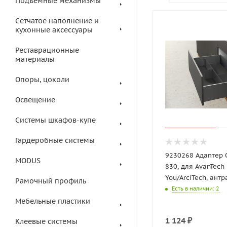
Подъемные механизмы
Сетчатое наполнение и
кухонные аксессуары
Реставрационные
материалы
Опоры, цоколи
Освещение
Системы шкафов-купе
Гардеробные системы
9230268 Адаптер 
MODUS
830, для AvanTech
You/ArciTech, антр
Рамочный профиль
Есть в наличии
: 2
Мебельные пластики
1 124
₽
Клеевые системы