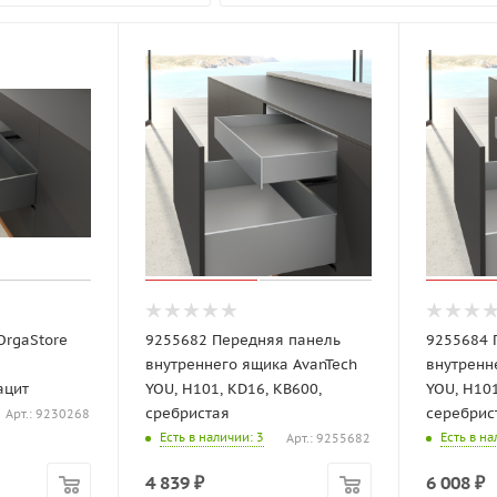
OrgaStore
9255682 Передняя панель
9255684 
внутреннего ящика AvanTech
внутренн
ацит
YOU, H101, KD16, KB600,
YOU, H101
сребристая
серебрис
Арт.: 9230268
Есть в наличии
: 3
Есть в н
Арт.: 9255682
4 839
₽
6 008
₽