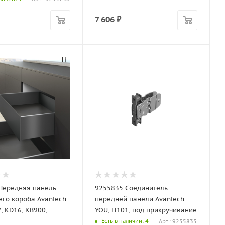
7 606
₽
Передняя панель
9255835 Соединитель
его короба AvanTech
передней панели AvanTech
, KD16, KB900,
YOU, Н101, под прикручивание
Есть в наличии
: 4
Арт.: 9255835