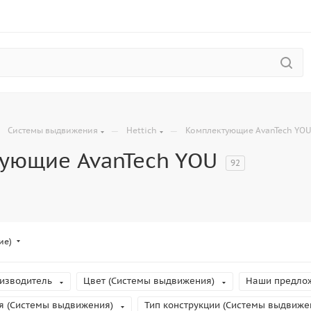
—
—
—
Системы выдвижения
Hettich
Комплектующие AvanTech YO
ующие AvanTech YOU
92
ие)
изводитель
Цвет (Системы выдвижения)
Наши предло
я (Системы выдвижения)
Тип конструкции (Системы выдвиже