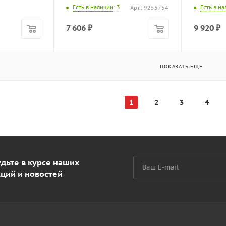
Есть в наличии
: 3
Есть в н
Арт.: 9255754
7 606
₽
9 920
₽
ПОКАЗАТЬ ЕЩЕ
1
2
3
4
дьте в курсе наших
кций и новостей