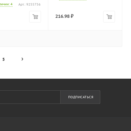
аличии
: 4
Арт.: 9255756
216.98
₽
5
ПОДПИСАТЬСЯ