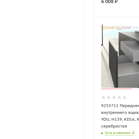
6 008
₽
9255711 Передня
внутреннего ящик
YOU, H139, KD16, 
серебристая
Есть в наличии
: 4