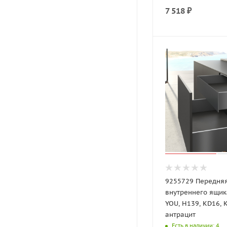
7 518
₽
9255729 Передня
внутреннего ящик
YOU, H139, KD16, 
антрацит
Есть в наличии
: 4