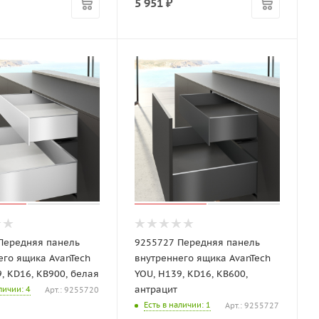
5 951
₽
Передняя панель
9255727 Передняя панель
его ящика AvanTech
внутреннего ящика AvanTech
, KD16, KB900, белая
YOU, H139, KD16, KB600,
антрацит
аличии
: 4
Арт.: 9255720
Есть в наличии
: 1
Арт.: 9255727