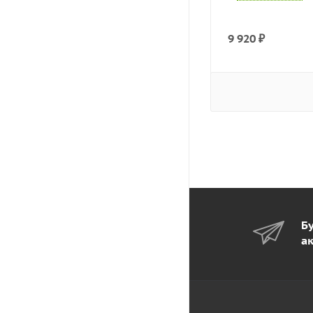
9 920
₽
Бу
а