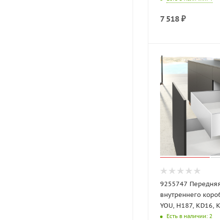
7 518
₽
9255747 Передня
внутреннего коро
YOU, H187, KD16, 
Есть в наличии
: 2