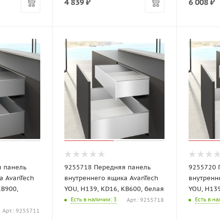
4 839
₽
6 008
₽
я панель
9255718 Передняя панель
9255720 
а AvanTech
внутреннего ящика AvanTech
внутренн
KB900,
YOU, H139, KD16, KB600, белая
YOU, H139
Есть в наличии
: 3
Есть в н
Арт.: 9255718
Арт.: 9255711