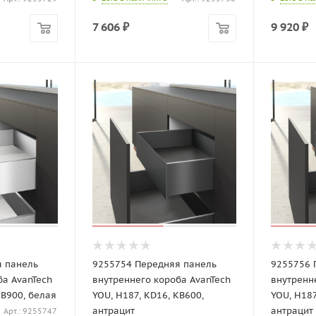
7 606
₽
9 920
₽
я панель
9255754 Передняя панель
9255756 
ба AvanTech
внутреннего короба AvanTech
внутренн
KB900, белая
YOU, H187, KD16, KB600,
YOU, H187
антрацит
антрацит
Арт.: 9255747