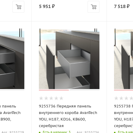
5 951
₽
7 518
₽
я панель
9255736 Передняя панель
9255738 
а AvanTech
внутреннего короба AvanTech
внутренн
KB900,
YOU, H187, KD16, KB600,
YOU, H187
серебристая
серебрис
Есть в наличии
: 3
Есть в н
Арт.: 9255729
Арт.: 9255736