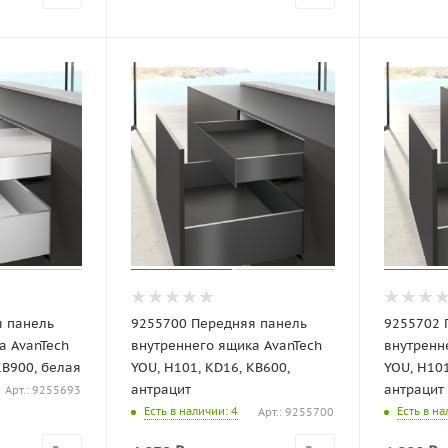
я панель
9255700 Передняя панель
9255702 
а AvanTech
внутреннего ящика AvanTech
внутренн
KB900, белая
YOU, H101, KD16, KB600,
YOU, H101
антрацит
антрацит
Арт.: 9255693
Есть в наличии
: 4
Есть в н
Арт.: 9255700