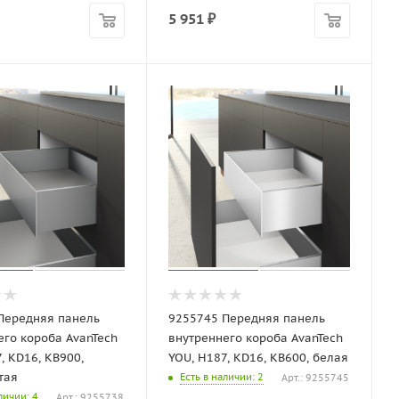
5 951
₽
Передняя панель
9255745 Передняя панель
его короба AvanTech
внутреннего короба AvanTech
, KD16, KB900,
YOU, H187, KD16, KB600, белая
тая
Есть в наличии
: 2
Арт.: 9255745
аличии
: 4
Арт.: 9255738