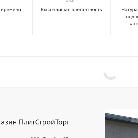
КУХНЯ
 времени
Высочайшая элегантность
Натура
подч
заг
газин ПлитСтройТорг