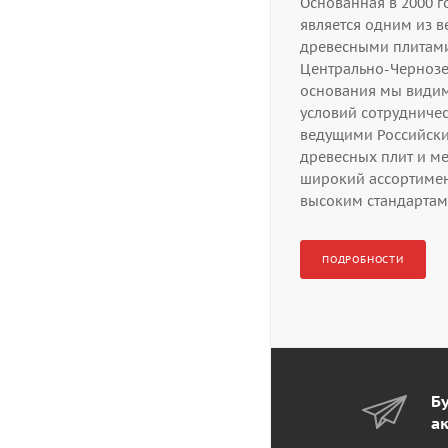
Основанная в 2000 
является одним из в
древесными плитам
Центрально-Чернозе
основания мы видим
условий сотрудничес
ведущими Российск
древесных плит и м
широкий ассортиме
высоким стандартам 
ПОДРОБНОСТИ
Бу
а