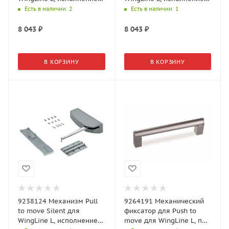
medium, левый, серый
heavy, правый, серый
Есть в наличии
: 2
Есть в наличии
: 1
8 043
₽
8 043
₽
В КОРЗИНУ
В КОРЗИНУ
9238124 Механизм Pull
9264191 Механический
to move Silent для
фиксатор для Push to
WingLine L, исполнение
move для WingLine L, под