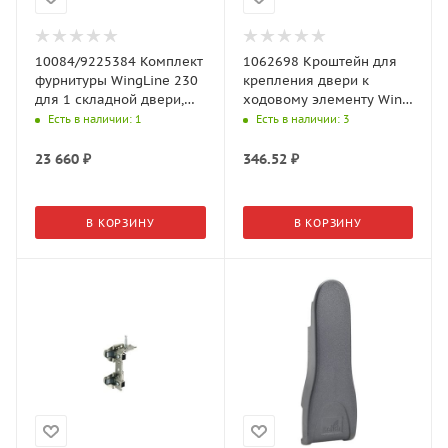
10084/9225384 Комплект
1062698 Кроштейн для
фурнитуры WingLine 230
крепления двери к
для 1 складной двери,
ходовому элементу Wing
правый
77, правый
Есть в наличии
: 1
Есть в наличии
: 3
23 660
₽
346.52
₽
В КОРЗИНУ
В КОРЗИНУ