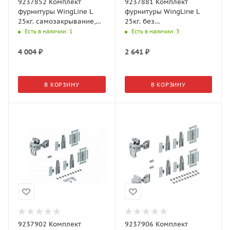
9237852 Комплект
9237881 Комплект
фурнитуры WingLine L
фурнитуры WingLine L
25кг. самозакрывание,
25кг. без
левый
самозакрывания, правый
Есть в наличии
: 1
Есть в наличии
: 3
4 004
₽
2 641
₽
В КОРЗИНУ
В КОРЗИНУ
9237902 Комплект
9237906 Комплект