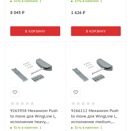
medium, правый, серый
прикручивание, серый
Есть в наличии
: 1
Есть в наличии
: 1
8 043
₽
1 626
₽
В КОРЗИНУ
В КОРЗИНУ
9265958 Механизм Push
9266112 Механизм Push
to move для WingLine L,
to move для WingLine L,
исполнение heavy,
исполнение medium,
правый, серый
правый, серый
Есть в наличии
: 1
Есть в наличии
: 1