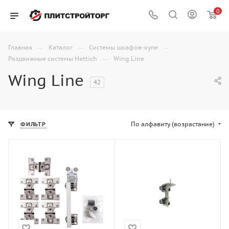
0
—
—
—
Главная
Каталог
Системы шкафов-купе
—
Раздвижные системы Hettich
Wing Line
Wing Line
42
По алфавиту (возрастание)
ФИЛЬТР