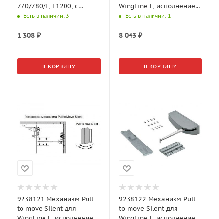
770/780/L, L1200, с
WingLine L, исполнение
перфорацией, алюминий,
light, левый, серый
Есть в наличии
: 3
Есть в наличии
: 1
анодированный
1 308
₽
8 043
₽
В КОРЗИНУ
В КОРЗИНУ
9238121 Механизм Pull
9238122 Механизм Pull
to move Silent для
to move Silent для
WingLine L, исполнение
WingLine L, исполнение