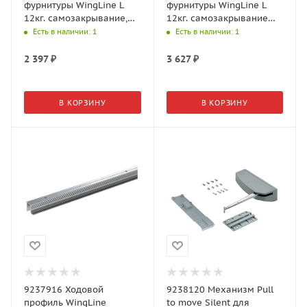
фурнитуры WingLine L
фурнитуры WingLine L
12кг. самозакрывание,
12кг. самозакрывание
без нижнего напр.
правая
Есть в наличии
: 1
Есть в наличии
: 1
элемента, правый
2 397
₽
3 627
₽
В КОРЗИНУ
В КОРЗИНУ
9237916 Ходовой
9238120 Механизм Pull
профиль WingLine
to move Silent для