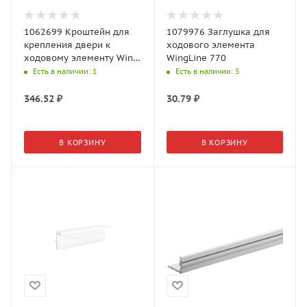
1062699 Кроштейн для
1079976 Заглушка для
крепления двери к
ходового элемента
ходовому элементу Wing
WingLine 770
77, левый
Есть в наличии
: 1
Есть в наличии
: 5
346.52
₽
30.79
₽
В КОРЗИНУ
В КОРЗИНУ