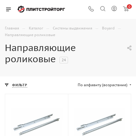
0
—
—
—
—
Главная
Каталог
Системы выдвижения
Boyard
Направляющие роликовые
Направляющие
роликовые
24
По алфавиту (возрастание)
ФИЛЬТР