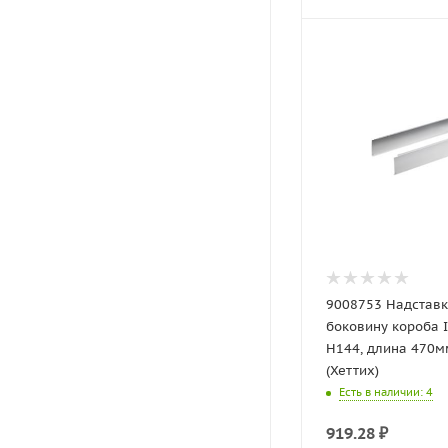
9008753 Надставка 
боковину короба
H144, длина 470м
(Хеттих)
Есть в наличии
: 4
919.28
₽