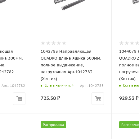
ляющая
1042783 Направляющая
1044078
ика 300мм,
QUADRO длина ящика 300мм,
QUADRO д
ие,
полное выдвижение,
полное в
1042782
нагрузочная Арт.1042783
нагрузоч
(Хеттих)
(Хеттих)
Есть в наличии
: 4
Есть в н
Арт.: 1042782
Арт.: 1042783
725.50
₽
929.53
₽
Распродажа
Распрода