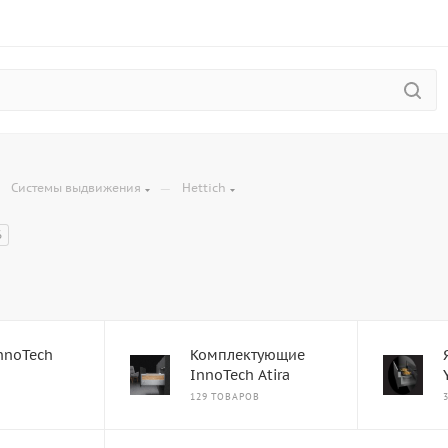
—
—
Системы выдвижения
Hettich
6
nnoTech
Комплектующие
InnoTech Atira
129 ТОВАРОВ