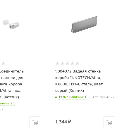
Соединитель
9004072 Задняя стенка
 панели для
короба INNOTECH/Atira,
инга короба
KB600, H144, сталь, цвет
Atira, под
серый (Хеттих)
. (Хеттих)
Есть в наличии
: 1
Арт.: 9004072
аличии
: 90
503
1 344
₽