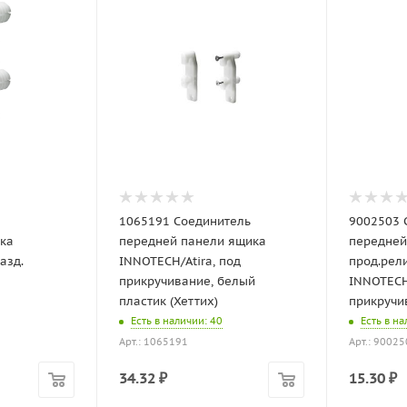
1065191 Соединитель
9002503 
ка
передней панели ящика
передней
азд.
INNOTECH/Atira, под
прод.рел
прикручивание, белый
INNOTECH/
пластик (Хеттих)
прикручив
Есть в наличии
: 40
Есть в н
Арт.: 1065191
Арт.: 9002
34.32
₽
15.30
₽