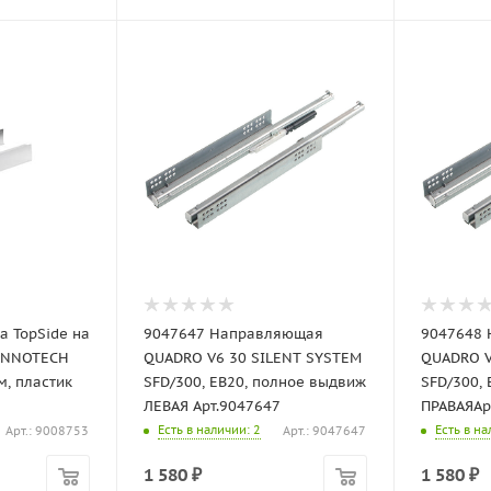
TopSide на
9047647 Направляющая
9047648
 INNOTECH
QUADRO V6 30 SILENT SYSTEM
QUADRO V
м, пластик
SFD/300, EB20, полное выдвиж
SFD/300,
ЛЕВАЯ Арт.9047647
ПРАВАЯАр
Есть в наличии
: 2
Есть в н
Арт.: 9008753
Арт.: 9047647
1 580
₽
1 580
₽