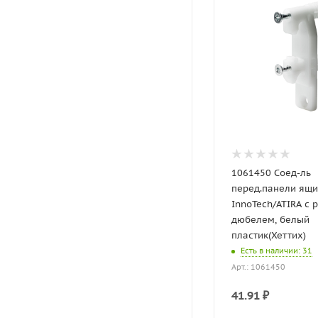
1061450 Соед-ль
перед.панели ящи
InnoTech/ATIRA с р
дюбелем, белый
пластик(Хеттих)
Есть в наличии
: 31
Арт.: 1061450
41.91
₽