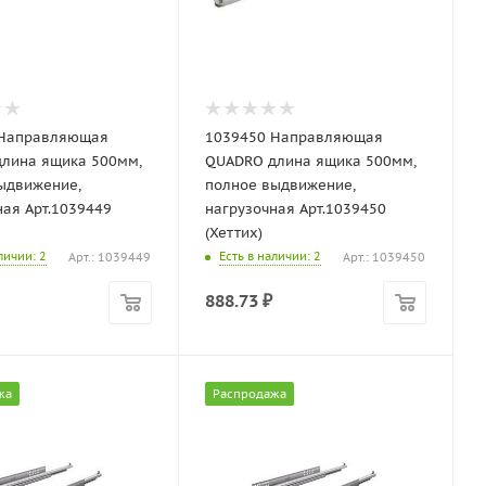
 Направляющая
1039450 Направляющая
лина ящика 500мм,
QUADRO длина ящика 500мм,
ыдвижение,
полное выдвижение,
ная Арт.1039449
нагрузочная Арт.1039450
(Хеттих)
аличии
: 2
Есть в наличии
: 2
Арт.: 1039449
Арт.: 1039450
888.73
₽
жа
Распродажа