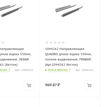
 Направляющая
1044262 Направляющая
лина ящика 550мм,
QUADRO длина ящика 550мм,
ыдвижение, ЛЕВАЯ
полное выдвижение, ПРАВАЯ
61 (Хеттих)
(Арт.1044262 Хеттих)
аличии
: 7
Есть в наличии
: 7
Арт.: 1044261
Арт.: 1044262
969.87
₽