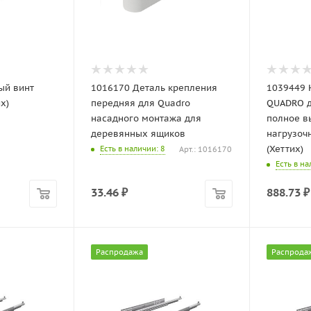
ый винт
1016170 Деталь крепления
1039449
х)
передняя для Quadro
QUADRO д
насадного монтажа для
полное в
деревянных ящиков
нагрузоч
(Хеттих)
Есть в наличии
: 8
Арт.: 1016170
Есть в н
33.46
₽
888.73
₽
Распродажа
Распрода