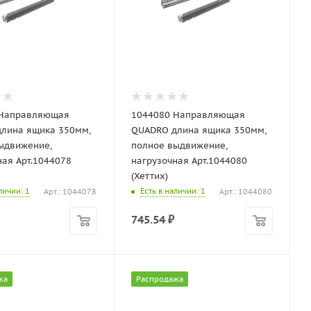
 Направляющая
1044080 Направляющая
лина ящика 350мм,
QUADRO длина ящика 350мм,
ыдвижение,
полное выдвижение,
ная Арт.1044078
нагрузочная Арт.1044080
(Хеттих)
аличии
: 1
Есть в наличии
: 1
Арт.: 1044078
Арт.: 1044080
745.54
₽
жа
Распродажа