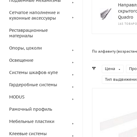
Подъемные механизмы
Направ
скрытог
Сетчатое наполнение и
Quadro
кухонные аксессуары
165 ТОВАР
Реставрационные
материалы
Опоры, цоколи
По алфавиту (возрастан
Освещение
Цена
Про
Системы шкафов-купе
Тип выдвижени
Гардеробные системы
MODUS
Рамочный профиль
Мебельные пластики
Клеевые системы