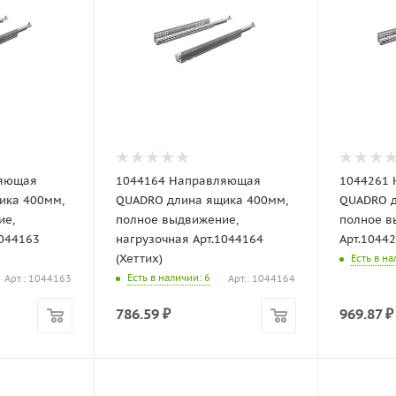
ляющая
1044164 Направляющая
1044261
ика 400мм,
QUADRO длина ящика 400мм,
QUADRO д
ие,
полное выдвижение,
полное в
1044163
нагрузочная Арт.1044164
Арт.10442
(Хеттих)
Есть в н
Есть в наличии
: 6
Арт.: 1044163
Арт.: 1044164
786.59
₽
969.87
₽