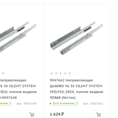
 Направляющая
9047662 Направляющая
6 30 SILENT SYSTEM
QUADRO V6 30 SILENT SYSTEM
 EB20, полное выдвиж
SFD/350, EB20, полное выдвиж
т.9047648
ЛЕВАЯ (Хеттих)
аличии
: 2
Есть в наличии
: 3
Арт.: 9047648
Арт.: 9047662
1 624
₽