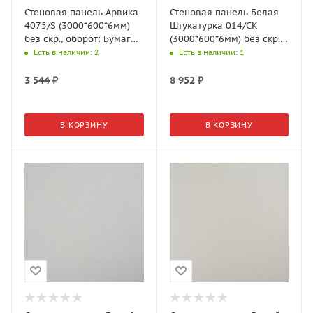
Стеновая панель Арвика
Стеновая панель Белая
4075/S (3000*600*6мм)
Штукатурка 014/СК
без скр., оборот: Бумага
(3000*600*6мм) без скр.,
Crystal, АМК-Троя
оборот: Бумага, 7 гр.,
Есть в наличии
: 2
Есть в наличии
: 1
АМК-Троя
3 544
₽
8 952
₽
В КОРЗИНУ
В КОРЗИНУ