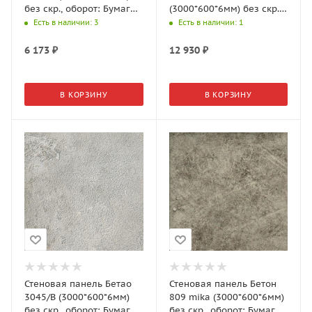
без скр., оборот: Бумага,
(3000*600*6мм) без скр.,
1 гр., АМК-Троя
оборот: Бумага,10гр.,
Есть в наличии
: 3
Есть в наличии
: 1
АМК-Троя
6 173
₽
12 930
₽
В КОРЗИНУ
В КОРЗИНУ
Стеновая панель Бетао
Стеновая панель Бетон
3045/B (3000*600*6мм)
809 mika (3000*600*6мм)
без скр., оборот: Бумага,
без скр., оборот: Бумага,