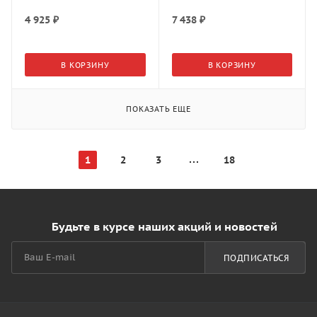
8 гр., АМК-Троя
2 гр., АМК-Троя
4 925
₽
7 438
₽
В КОРЗИНУ
В КОРЗИНУ
ПОКАЗАТЬ ЕЩЕ
1
2
3
18
Будьте в курсе наших акций и новостей
ПОДПИСАТЬСЯ