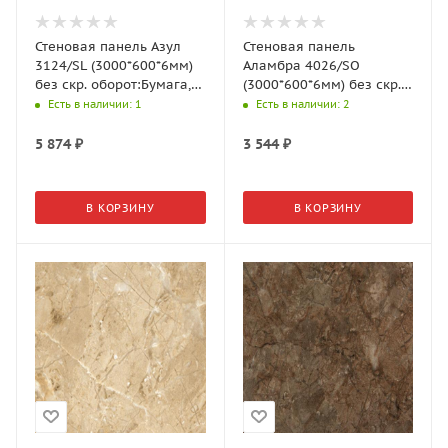
Стеновая панель Азул
Стеновая панель
3124/SL (3000*600*6мм)
Аламбра 4026/SO
без скр. оборот:Бумага,
(3000*600*6мм) без скр.,
01-04 top surface гр.,
оборот: Бумага, CRYSTAL,
Есть в наличии
: 1
Есть в наличии
: 2
АМК-Троя
АМК-Троя
5 874
₽
3 544
₽
В КОРЗИНУ
В КОРЗИНУ