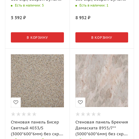
3 гр., АМК-Троя
7 гр., АМК-Троя
Есть в наличии
: 5
Есть в наличии
: 1
5 592
₽
8 952
₽
В КОРЗИНУ
В КОРЗИНУ
Стеновая панель Бисер
Стеновая панель Брекчия
Светлый 4033/S
Дамаската 8955/7**
(3000*600*6мм) без скр.,
(3000*600*6мм) без скр.,