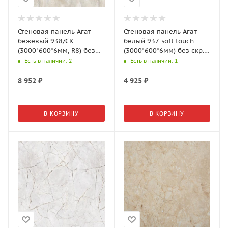
Стеновая панель Агат
Стеновая панель Агат
бежевый 938/СК
белый 937 soft touch
(3000*600*6мм, R8) без
(3000*600*6мм) без скр.,
скр., оборот: Бумага, 7
оборот: Бумага, 8гр.,
Есть в наличии
: 2
Есть в наличии
: 1
гр., АМК-Троя
АМК-Троя
8 952
₽
4 925
₽
В КОРЗИНУ
В КОРЗИНУ