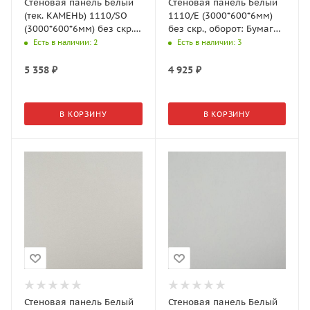
Стеновая панель Белый
Стеновая панель Белый
(тек. КАМЕНЬ) 1110/SO
1110/E (3000*600*6мм)
(3000*600*6мм) без скр.,
без скр., оборот: Бумага,
оборот: Бумага, 1 гр.,
8 гр., АМК-Троя
Есть в наличии
: 2
Есть в наличии
: 3
АМК-Троя
5 358
₽
4 925
₽
В КОРЗИНУ
В КОРЗИНУ
Стеновая панель Белый
Стеновая панель Белый