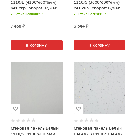
1110/E (4100*600*6мм)
1110/S (3000*600*6мм)
без скр., оборот: Бумага,
без скр., оборот: Бумага,
2 гр., АМК-Троя
CRYSTAL, АМК-Троя
Есть в наличии
: 2
Есть в наличии
: 2
7 438
₽
3 544
₽
В КОРЗИНУ
В КОРЗИНУ
Стеновая панель Белый
Стеновая панель Белый
1110/S (4100*600*6мм)
GALAXY 9141 luc GALAXY