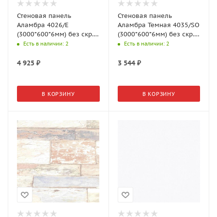
Стеновая панель
Стеновая панель
Аламбра 4026/Е
Аламбра Темная 4035/SO
(3000*600*6мм) без скр.,
(3000*600*6мм) без скр.,
оборот: Бумага, 8 гр.,
оборот: Бумага, CRYSTAL,
Есть в наличии
: 2
Есть в наличии
: 2
АМК-Троя
АМК-Троя
4 925
₽
3 544
₽
В КОРЗИНУ
В КОРЗИНУ