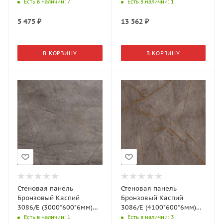
оборот: Бумага, 2 гр.,
оборот: Бумага, 10 гр.,
Есть в наличии
: 7
Есть в наличии
: 1
АМК-Троя
АМК-Троя
5 475
₽
13 562
₽
В КОРЗИНУ
В КОРЗИНУ
Стеновая панель
Стеновая панель
Бронзовый Каспий
Бронзовый Каспий
3086/E (3000*600*6мм)
3086/E (4100*600*6мм)
без скр., оборот: Бумага,
без скр., оборот: Бумага,
Есть в наличии
: 1
Есть в наличии
: 3