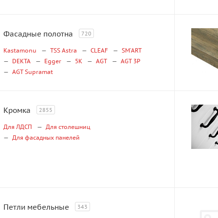
Фасадные полотна
720
Kastamonu
TSS Astra
CLEAF
SM'ART
DEKTA
Egger
5K
AGT
AGT 3P
AGT Supramat
Кромка
2855
Для ЛДСП
Для столешниц
Для фасадных панелей
Петли мебельные
343