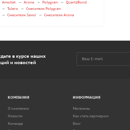
Amollet
Arona
Polygran
QuartzBond
Tolero
Смесители Polygran
Смесители Savol
Смесители Arona
дьте в курсе наших
кций и новостей
КОМПАНИЯ
ИНФОРМАЦИЯ
О компании
Магазины
Новости
Как стать партнером
Команда
Блог