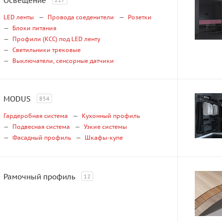
Освещение
227
LED ленты
Провода соеденители
Розетки
Блоки питания
Профили (КСС) под LED ленту
Светильники трековые
Выключатели, сенсорные датчики
MODUS
854
Гардеробная система
Кухонный профиль
Подвесная система
Узкие системы
Фасадный профиль
Шкафы-купе
Рамочный профиль
12