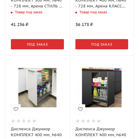
КОМПЛЕКТ 300 мм, h640
КОМПЛЕКТ 400 мм, h640
- 728 мм, Арена СТИЛЬ 2
- 728 мм, Арена КЛАССИК
полки, цвет АНТРАЦИТ
2 полки, цвет ТИТАН,
Товар под заказ
Товар под заказ
(2606349846)
(2606380102)
41 236
₽
36 173
₽
ПОД ЗАКАЗ
ПОД ЗАКАЗ
Диспенса Джуниор
Диспенса Джуниор
КОМПЛЕКТ 400 мм, h640
КОМПЛЕКТ 400 мм, h640