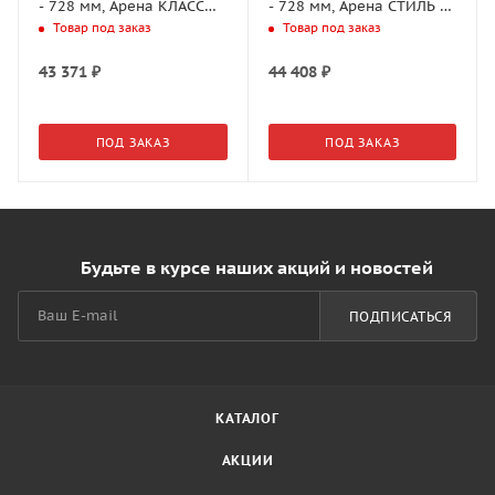
- 728 мм, Арена КЛАССИК
- 728 мм, Арена СТИЛЬ 2
2 полки, цвет ХРОМ,
полки, цвет АНТРАЦИТ
Товар под заказ
Товар под заказ
(2606320005)
(2606359846)
43 371
₽
44 408
₽
ПОД ЗАКАЗ
ПОД ЗАКАЗ
Будьте в курсе наших акций и новостей
ПОДПИСАТЬСЯ
КАТАЛОГ
АКЦИИ