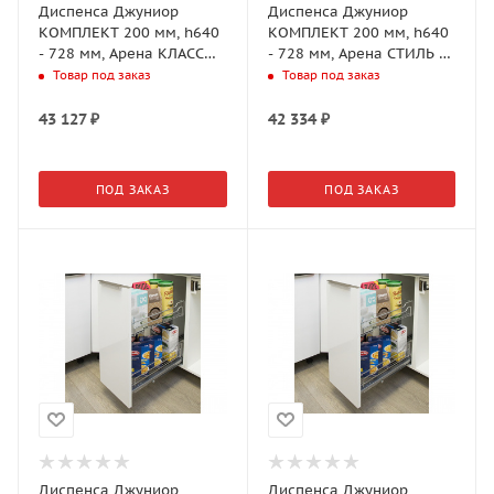
Диспенса Джуниор
Диспенса Джуниор
КОМПЛЕКТ 200 мм, h640
КОМПЛЕКТ 200 мм, h640
- 728 мм, Арена КЛАССИК
- 728 мм, Арена СТИЛЬ 2
2 полки, цвет ХРОМ,
полки, цвет АНТРАЦИТ
Товар под заказ
Товар под заказ
(2606300005)
(2606339846)
43 127
₽
42 334
₽
ПОД ЗАКАЗ
ПОД ЗАКАЗ
Диспенса Джуниор
Диспенса Джуниор