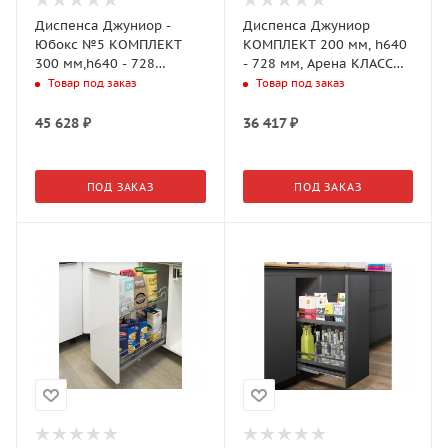
Диспенса Джуниор -
Диспенса Джуниор
Юбокс №5 КОМПЛЕКТ
КОМПЛЕКТ 200 мм, h640
300 мм,h640 - 728
- 728 мм, Арена КЛАССИК
мм,Арена КЛАССИК 1
2 полки, цвет ТИТАН,
Товар под заказ
Товар под заказ
полка,ТИТАН,
(2606360102)
(2606430102)
45 628
₽
36 417
₽
ПОД ЗАКАЗ
ПОД ЗАКАЗ