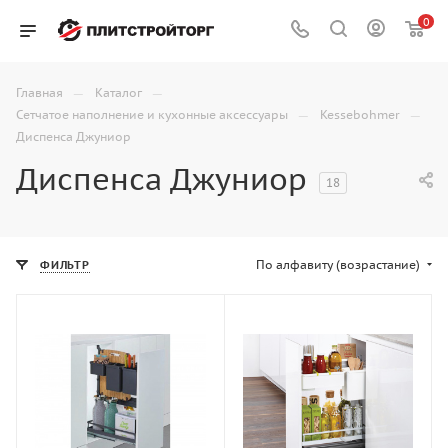
0
—
—
Главная
Каталог
—
—
Сетчатое наполнение и кухонные аксессуары
Kessebohmer
Диспенса Джуниор
Диспенса Джуниор
18
По алфавиту (возрастание)
ФИЛЬТР