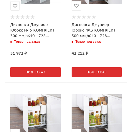
Диспенса Джуниор -
Диспенса Джуниор -
Юбокс № 5 КОМПЛЕКТ
Юбокс №.3 КОМПЛЕКТ
300 мм,h640 - 728
300 мм,h640 - 728
мм,Арена СТИЛЬ 1
мм,Арена КЛАССИК 1
Товар под заказ
Товар под заказ
полка,АНТРАЦИТ(2606419846)
полка,ХРОМ,
(2606400005)
51 972
₽
42 212
₽
ПОД ЗАКАЗ
ПОД ЗАКАЗ