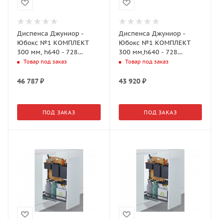
Диспенса Джуниор -
Диспенса Джуниор -
Юбокс №1 КОМПЛЕКТ
Юбокс №1 КОМПЛЕКТ
300 мм, h640 - 728
300 мм,h640 - 728
мм,Арена КЛАССИК 1
мм,Арена КЛАССИК 1
Товар под заказ
Товар под заказ
полка,ХРОМ,
полка,ТИТАН(2707010102)
(2707010005)
46 787
₽
43 920
₽
ПОД ЗАКАЗ
ПОД ЗАКАЗ