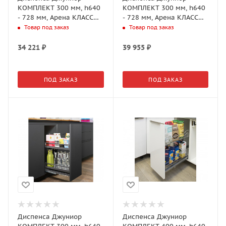
КОМПЛЕКТ 300 мм, h640
КОМПЛЕКТ 300 мм, h640
- 728 мм, Арена КЛАССИК
- 728 мм, Арена КЛАССИК
2 полки, цвет ТИТАН,
2 полки, цвет ХРОМ,
Товар под заказ
Товар под заказ
(2606370102)
(2606310005)
34 221
₽
39 955
₽
ПОД ЗАКАЗ
ПОД ЗАКАЗ
Диспенса Джуниор
Диспенса Джуниор