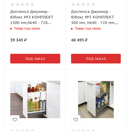
Диспенса Джуниор -
Диспенса Джуниор -
Юбокс №3 КОМПЛЕКТ
Юбокс №5 КОМПЛЕКТ
2300 мм,h640 - 728
300 мм, h640 - 728 мм,
мм,Арена КЛАССИК 1
Арена КЛАССИК 1
Товар под заказ
Товар под заказ
полка,ТИТАН(2606440102)
полка,ХРОМ,
(2606390005)
39 345
₽
48 495
₽
ПОД ЗАКАЗ
ПОД ЗАКАЗ