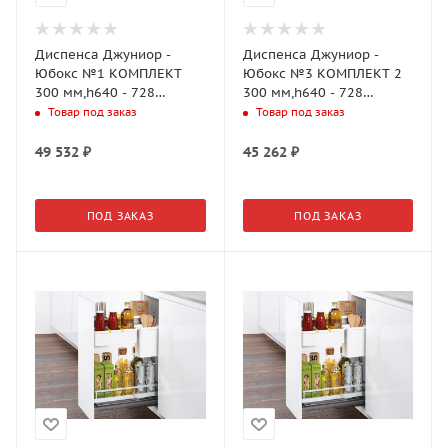
Диспенса Джуниор -
Диспенса Джуниор -
Юбокс №1 КОМПЛЕКТ
Юбокс №3 КОМПЛЕКТ 2
300 мм,h640 - 728
300 мм,h640 - 728
мм,Арена СТИЛЬ 1
мм,Арена СТИЛЬ 1
Товар под заказ
Товар под заказ
полка,АНТРАЦИТ(2707019846)
полка,АНТРАЦИТ(2606429846)
49 532
₽
45 262
₽
ПОД ЗАКАЗ
ПОД ЗАКАЗ