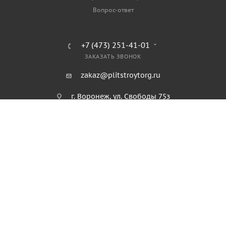
Вопрос-ответ
+7 (473) 251-41-01
ЗАКАЗАТЬ ЗВОНОК
zakaz@plitstroytorg.ru
г. Воронеж, ул. Свободы 75з
2026 © Интернет-магазин ООО "ПлитСтройТорг"