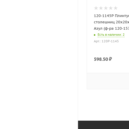
120-1145P Плинту
столешниц 20х20х
Азул (ф-ра 120-153
Есть в наличии
: 2
Арт.: 120P-1145
598.50
₽