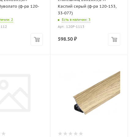
уволато (ф-ра 120-
Каспий серый (ф-ра 120-153,
33-077)
аличии
: 2
Есть в наличии
: 3
1112
Арт.: 120P-1113
598.50
₽