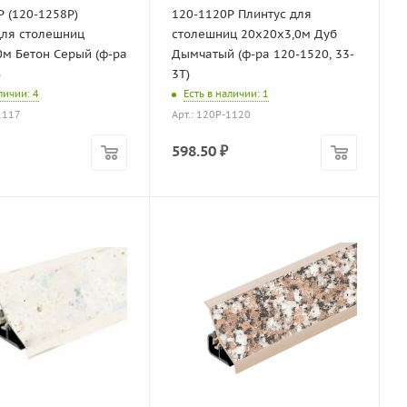
Р (120-1258P)
120-1120P Плинтус для
для столешниц
столешниц 20х20х3,0м Дуб
0м Бетон Серый (ф-ра
Дымчатый (ф-ра 120-1520, 33-
)
3T)
аличии
: 4
Есть в наличии
: 1
1117
Арт.: 120P-1120
598.50
₽