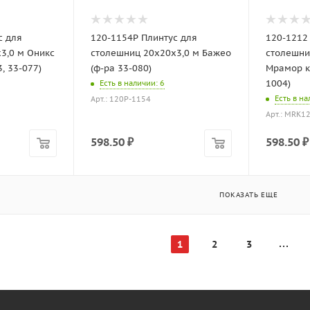
с для
120-1154P Плинтус для
120-1212
3,0 м Оникс
столешниц 20х20х3,0 м Бажео
столешни
, 33-077)
(ф-ра 33-080)
Мрамор к
1004)
Есть в наличии
: 6
Есть в н
Арт.: 120P-1154
Арт.: MRK1
598.50
₽
598.50
₽
ПОКАЗАТЬ ЕЩЕ
1
2
3