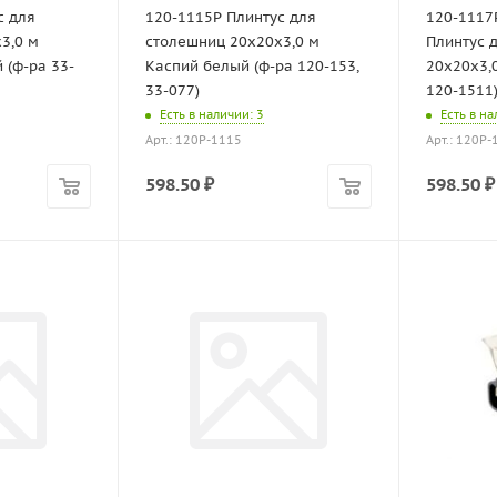
с для
120-1115P Плинтус для
120-1117
3,0 м
столешниц 20х20х3,0 м
Плинтус 
 (ф-ра 33-
Каспий белый (ф-ра 120-153,
20х20х3,
33-077)
120-1511
Есть в наличии
: 3
Есть в н
Арт.: 120P-1115
Арт.: 120Р-
598.50
₽
598.50
₽