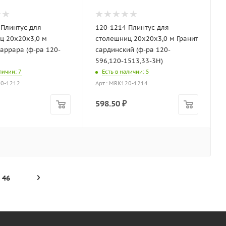
 Плинтус для
120-1214 Плинтус для
ц 20х20х3,0 м
столешниц 20х20х3,0 м Гранит
аррара (ф-ра 120-
сардинский (ф-ра 120-
596,120-1513,33-3H)
аличии
: 7
Есть в наличии
: 5
20-1212
Арт.: MRK120-1214
598.50
₽
46