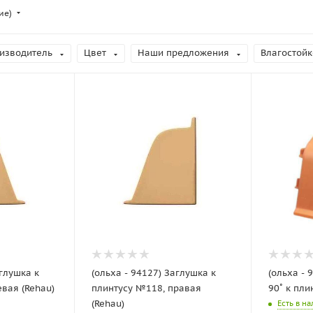
ие)
изводитель
Цвет
Наши предложения
Влагостойк
аглушка к
(ольха - 94127) Заглушка к
(ольха - 
вая (Rehau)
плинтусу №118, правая
90˚ к пли
(Rehau)
Есть в н