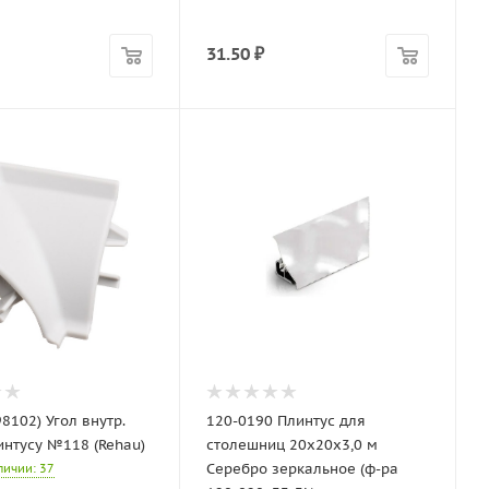
31.50
₽
98102) Угол внутр.
120-0190 Плинтус для
интусу №118 (Rehau)
столешниц 20х20х3,0 м
Серебро зеркальное (ф-ра
аличии
: 37