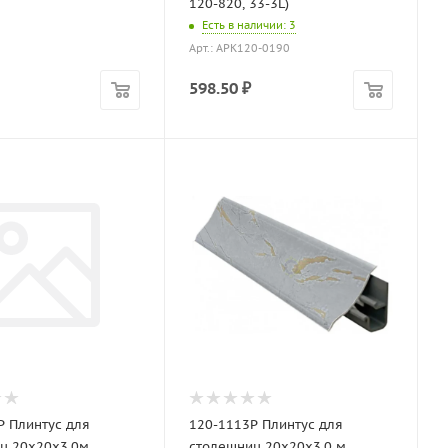
120-820, 33-3L)
Есть в наличии
: 3
Арт.: APK120-0190
598.50
₽
Р Плинтус для
120-1113P Плинтус для
ц 20х20х3,0м
столешниц 20х20х3,0 м