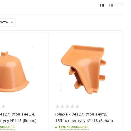
ость
94127) Угол внешн.
(ольха - 94127) Угол внутр.
нтусу №118 (Rehau)
135˚ к плинтусу №118 (Rehau)
аличии
: 88
Есть в наличии
: 45