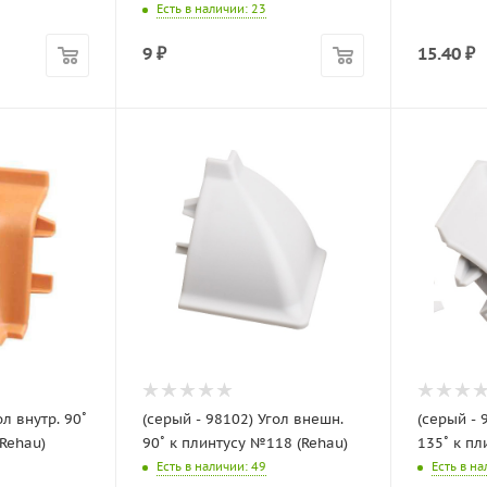
Есть в наличии
: 23
9
₽
15.40
₽
ол внутр. 90˚
(серый - 98102) Угол внешн.
(серый - 
Rehau)
90˚ к плинтусу №118 (Rehau)
135˚ к пл
Есть в наличии
: 49
Есть в н