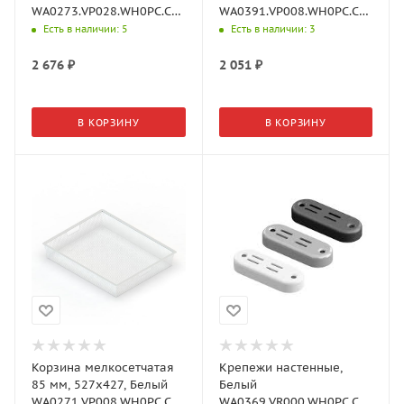
WA0273.VP028.WH0PC.CH
WA0391.VP008.WH0PC.CH
Aristo
Aristo
Есть в наличии
: 5
Есть в наличии
: 3
2 676
₽
2 051
₽
В КОРЗИНУ
В КОРЗИНУ
Корзина мелкосетчатая
Крепежи настенные,
85 мм, 527х427, Белый
Белый
WA0271.VP008.WH0PC.CH
WA0369.VR000.WH0PC.CI