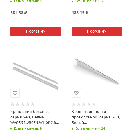
Aristo
Aristo
Есть в наличии
: 3
Есть в наличии
: 3
381.38
₽
488.15
₽
В КОРЗИНУ
В КОРЗИНУ
Крепления боковые,
Кронштейн полки
серия 540, Белый
проволочной, серия 360,
WA0353.VR054.WH0PC.RA
Белый
Aristo
WA0290.VP036.WH0PC.RA
Есть в наличии
: 9
Есть в наличии
: 24