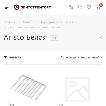
0
—
—
—
Главная
Каталог
Гардеробные системы
—
Гардеробные системы
Aristo Белая
Aristo Белая
151
По алфавиту (возрастание)
ФИЛЬТР