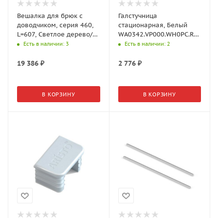
Вешалка для брюк с
Галстучница
доводчиком, серия 460,
стационарная, Белый
L=607, Светлое дерево/
WA0342.VP000.WH0PC.RA
Белый
Aristo
Есть в наличии
: 3
Есть в наличии
: 2
WD0363.VP060.WH0PC.RU
Aristo
19 386
₽
2 776
₽
В КОРЗИНУ
В КОРЗИНУ