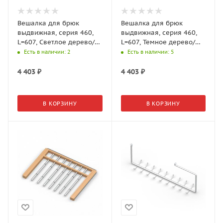
Вешалка для брюк
Вешалка для брюк
выдвижная, серия 460,
выдвижная, серия 460,
L=607, Светлое дерево/
L=607, Темное дерево/
Белый GSA0303/W Aristo
Белый GSA0302/W Aristo
Есть в наличии
: 2
Есть в наличии
: 5
4 403
₽
4 403
₽
В КОРЗИНУ
В КОРЗИНУ