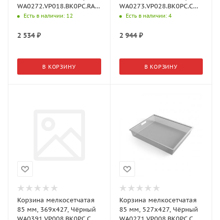
WA0272.VP018.BK0PC.RA
WA0273.VP028.BK0PC.CH
Aristo
Aristo
Есть в наличии
: 12
Есть в наличии
: 4
2 534
₽
2 944
₽
В КОРЗИНУ
В КОРЗИНУ
Корзина мелкосетчатая
Корзина мелкосетчатая
85 мм, 369х427, Чёрный
85 мм, 527х427, Чёрный
WA0391.VP008.BK0PC.CH
WA0271.VP008.BK0PC.CH