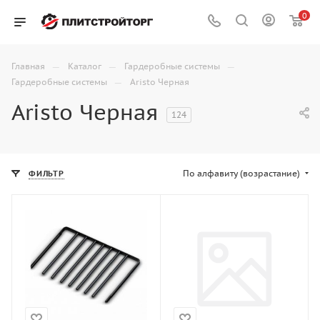
0
—
—
—
Главная
Каталог
Гардеробные системы
—
Гардеробные системы
Aristo Черная
Aristo Черная
124
По алфавиту (возрастание)
ФИЛЬТР