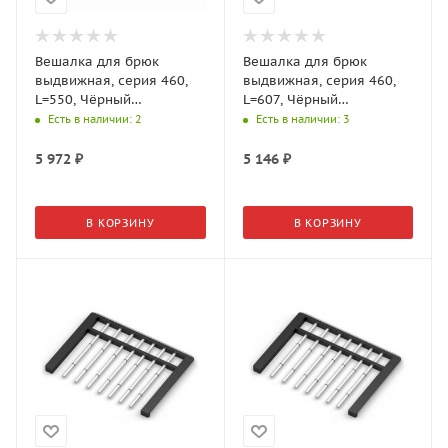
Вешалка для брюк
Вешалка для брюк
выдвижная, серия 460,
выдвижная, серия 460,
L=550, Чёрный
L=607, Чёрный
WA0337.VP055.BK0PC.CI
WA0411.VP060.BK0PC.CI
Есть в наличии
: 2
Есть в наличии
: 3
Aristo
Aristo
5 972
₽
5 146
₽
В КОРЗИНУ
В КОРЗИНУ