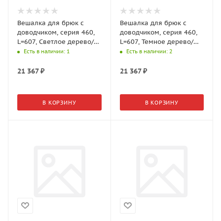
Вешалка для брюк с
Вешалка для брюк с
доводчиком, серия 460,
доводчиком, серия 460,
L=607, Светлое дерево/
L=607, Темное дерево/
Чёрный
Чёрный
Есть в наличии
: 1
Есть в наличии
: 2
WD0363.VP060.BK0PC.RU
WD0362.VP060.BK0PC.RU
Aristo
Aristo
21 367
₽
21 367
₽
В КОРЗИНУ
В КОРЗИНУ