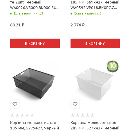
те 2шт.), Чёрный
185 мм, 369х427, Чёрный
WA0026.VR000.BK000.RU
WA0392.VP018.BK0PC.CH
Aristo
Aristo
Есть в наличии
: 13
Есть в наличии
: 6
88.21
₽
2 374
₽
В КОРЗИНУ
В КОРЗИНУ
Корзина мелкосетчатая
Корзина мелкосетчатая
185 мм, 527х427, Чёрный
285 мм, 527х427, Чёрный