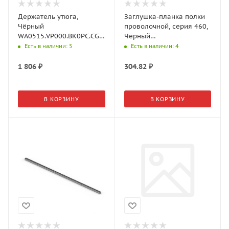
Держатель утюга,
Заглушка-планка полки
Чёрный
проволочной, серия 460,
WA0515.VP000.BK0PC.CG
Чёрный
Aristo
WA0318.VP046.BK000.CI
Есть в наличии
: 5
Есть в наличии
: 4
Aristo
1 806
₽
304.82
₽
В КОРЗИНУ
В КОРЗИНУ