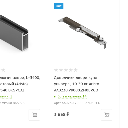
Хит
люминиевое, L=5400,
Доводчики двери-купе
товый (Aristo)
универс., 10-30 кг Aristo
540.BKSPC.CJ
AA0230.VR000.ZN0EP.CO
аличии
: 1
Есть в наличии
: 14
7.VP540.BKSPC.CJ
Арт.: AA0230.VR000.ZN0EP.CO
3 638
₽