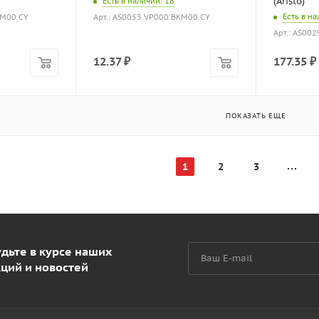
(Aristo)
Есть в наличии
: 18
Есть в н
LM00.CY
Арт.: AS0053.VP000.BKM00.CY
Арт.: AS00
12.37
₽
177.35
₽
ПОКАЗАТЬ ЕЩЕ
1
2
3
дьте в курсе наших
кций и новостей