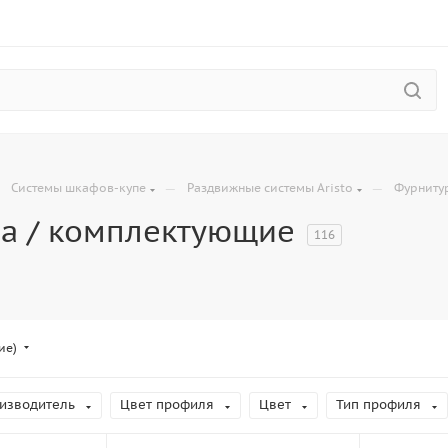
—
—
—
Системы шкафов-купе
Раздвижные системы Aristo
Фурниту
а / комплектующие
116
ие)
изводитель
Цвет профиля
Цвет
Тип профиля