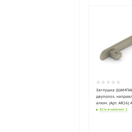
Заглушка (ШАМПАН
двуполоз. направл
алюм. (Арт. AR26) A
Есть в наличии
: 1