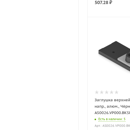
507.28
₽
Заглушка верхней
напр., алюм., Чёр
AS0026.VP000.BKSPC
Есть в наличии
: 5
Арт.: AS0026.VP000.B