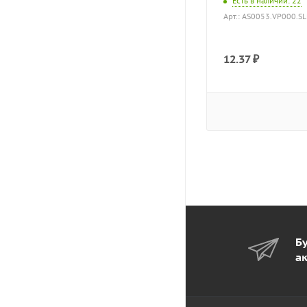
Есть в наличии
: 22
Арт.: AS0053.VP000.S
12.37
₽
Бу
а