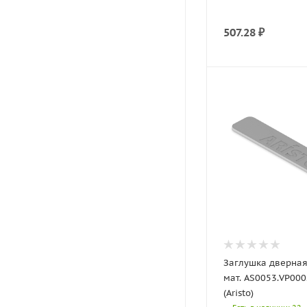
507.28
₽
Заглушка дверная
мат. AS0053.VP000
(Aristo)