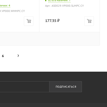
Есть в наличии
: 7
аличии
: 4
Арт.: AS0029.VP000.SLMPC.CY
29.VP000.WHMPC.CY
177.35
₽
6
ПОДПИСАТЬСЯ