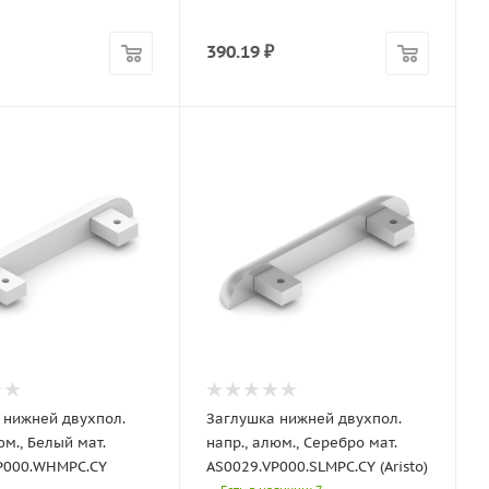
390.19
₽
 нижней двухпол.
Заглушка нижней двухпол.
юм., Белый мат.
напр., алюм., Серебро мат.
P000.WHMPC.CY
AS0029.VP000.SLMPC.CY (Aristo)