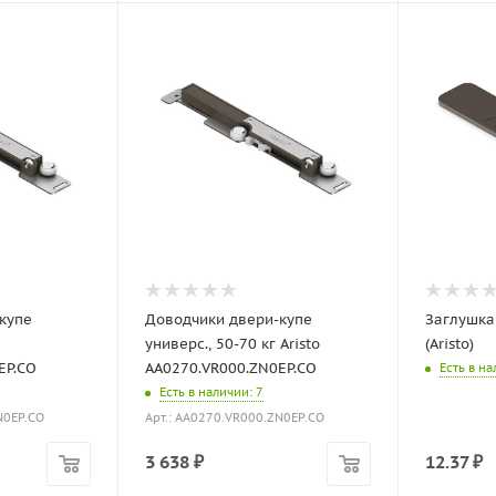
купе
Доводчики двери-купе
Заглушка
универс., 50-70 кг Aristo
(Aristo)
EP.CO
AA0270.VR000.ZN0EP.CO
Есть в н
Есть в наличии
: 7
N0EP.CO
Арт.: AA0270.VR000.ZN0EP.CO
3 638
₽
12.37
₽