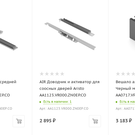
 средней
AIR Доводчик и активатор для
Вешало а
соосных дверей Aristo
Черный ма
EP.CO
AA1123.VR000.ZN0EP.CO
AA0717.VP
Есть в наличии
: 1
Есть в н
N0EP.CO
Арт.: AA1123.VR000.ZN0EP.CO
Арт.: AA071
2 895
₽
3 183
₽