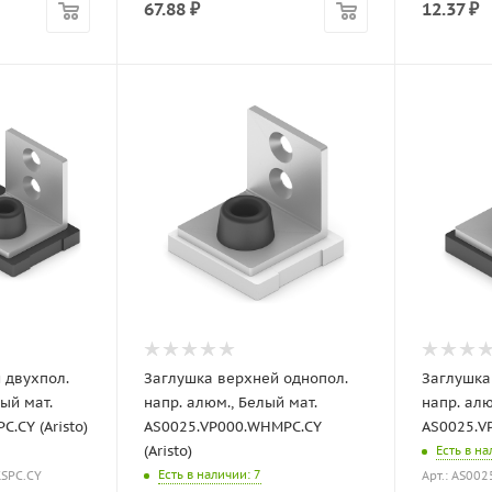
67.88
₽
12.37
₽
 двухпол.
Заглушка верхней однопол.
Заглушка
ный мат.
напр. алюм., Белый мат.
напр. алю
.CY (Aristo)
AS0025.VP000.WHMPC.CY
AS0025.VP
(Aristo)
Есть в н
Есть в наличии
: 7
KSPC.CY
Арт.: AS00