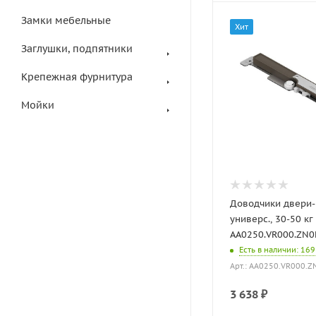
Замки мебельные
Хит
Заглушки, подпятники
Крепежная фурнитура
Мойки
Доводчики двери-
универс., 30-50 кг
AA0250.VR000.ZN0
Есть в наличии
: 169
Арт.: AA0250.VR000.Z
3 638
₽