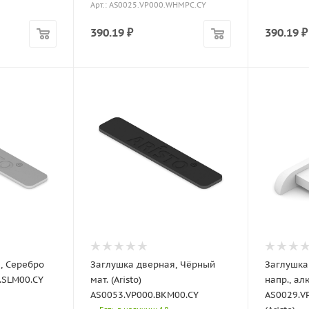
Арт.: AS0025.VP000.WHMPC.CY
390.19
₽
390.19
₽
, Серебро
Заглушка дверная, Чёрный
Заглушка
.SLM00.CY
мат. (Aristo)
напр., ал
AS0053.VP000.BKM00.CY
AS0029.V