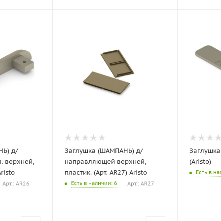
Ь) д/
Заглушка (ШАМПАНЬ) д/
Заглушка
. верхней,
направляющей верхней,
(Aristo)
risto
пластик. (Арт. AR27) Aristo
Есть в н
Есть в наличии
: 6
Арт.: AR26
Арт.: AR27