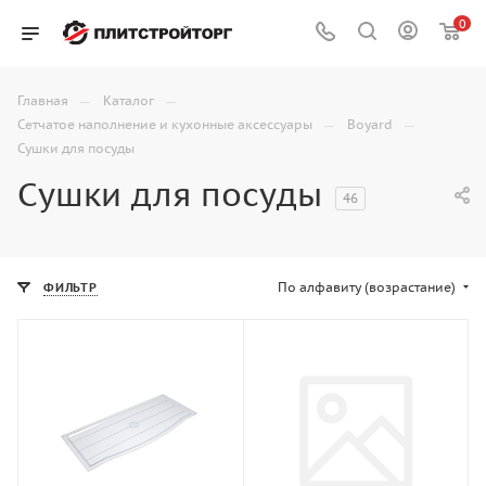
0
—
—
Главная
Каталог
—
—
Сетчатое наполнение и кухонные аксессуары
Boyard
Сушки для посуды
Сушки для посуды
46
По алфавиту (возрастание)
ФИЛЬТР