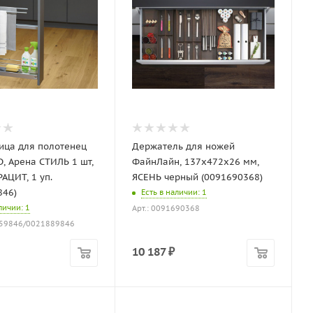
ица для полотенец
Держатель для ножей
, Арена СТИЛЬ 1 шт,
ФайнЛайн, 137x472x26 мм,
АЦИТ, 1 уп.
ЯСЕНЬ черный (0091690368)
846)
Есть в наличии
: 1
аличии
: 1
Арт.: 0091690368
659846/0021889846
10 187
₽