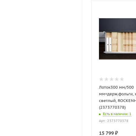
Лоток300 мм/500
мм+держ.фольги, 
светлый, ROCKEN
(2373770378)
Есть в наличии
: 1
Арт.: 2373770378
15 799
₽