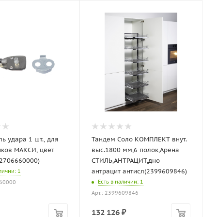
ь удара 1 шт., для
Тандем Соло КОМПЛЕКТ внут.
ков МАКСИ, цвет
выс.1800 мм,6 полок,Арена
2706660000)
СТИЛЬ,АНТРАЦИТ,дно
антрацит антисл(2399609846)
аличии
: 1
Есть в наличии
: 1
660000
Арт.: 2399609846
132 126
₽