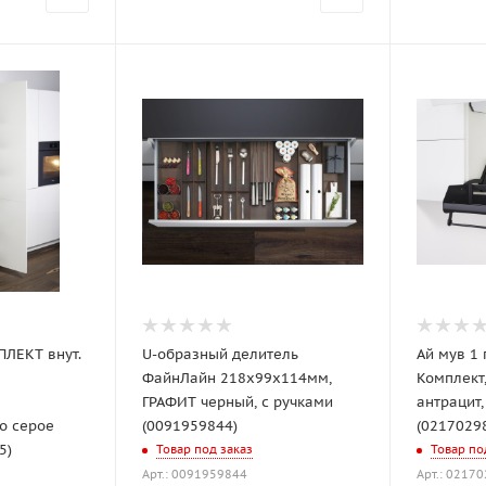
ЛЕКТ внут.
U-образный делитель
Ай мув 1 
ФайнЛайн 218x99x114мм,
Комплект
ГРАФИТ черный, с ручками
антрацит,
о серое
(0091959844)
(0217029
5)
Товар под заказ
Товар по
Арт.: 0091959844
Арт.: 0217