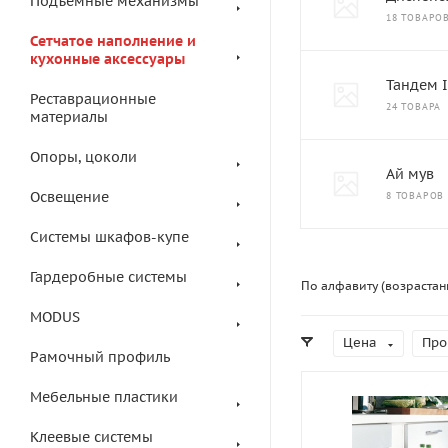
Подъемные механизмы
18 ТОВАРО
Сетчатое наполнение и
кухонные аксессуары
Тандем I
Реставрационные
24 ТОВАРА
материалы
Опоры, цоколи
Ай мув
Освещение
8 ТОВАРОВ
Системы шкафов-купе
Гардеробные системы
По алфавиту (возрастан
MODUS
Цена
Про
Рамочный профиль
Мебельные пластики
Клеевые системы