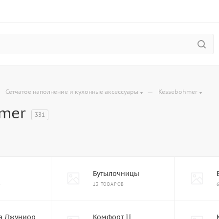
—
—
Сетчатое наполнение и кухонные аксессуары
Kessebohmer
mer
331
Бутылочницы
В
13 ТОВАРОВ
а Джуниор
Комфорт II