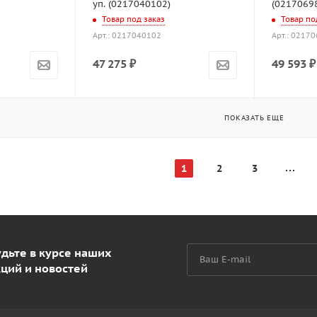
уп. (0217040102)
(0217069
Товар под заказ
Товар по
Арт.: 0217040102
Арт.: 0217
47 275
₽
49 593
₽
ПОКАЗАТЬ ЕЩЕ
1
2
3
дьте в курсе наших
кций и новостей