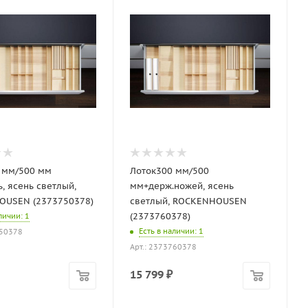
 мм/500 мм
Лоток300 мм/500
, ясень светлый,
мм+держ.ножей, ясень
USEN (2373750378)
светлый, ROCKENHOUSEN
(2373760378)
аличии
: 1
Есть в наличии
: 1
750378
Арт.: 2373760378
15 799
₽