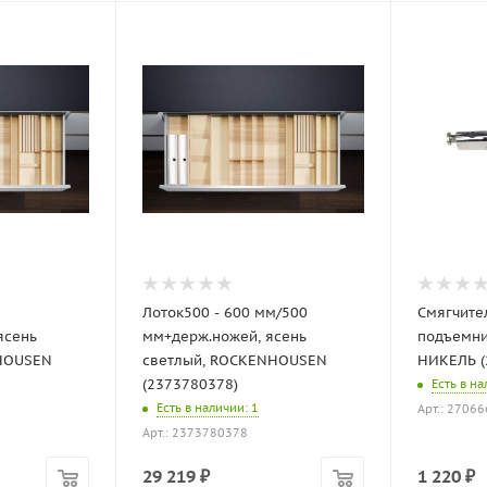
Лоток500 - 600 мм/500
Смягчител
ясень
мм+держ.ножей, ясень
подъемни
HOUSEN
светлый, ROCKENHOUSEN
НИКЕЛЬ (
(2373780378)
Есть в н
Есть в наличии
: 1
Арт.: 2706
Арт.: 2373780378
29 219
₽
1 220
₽