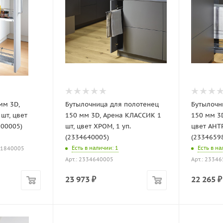
мм 3D,
Бутылочница для полотенец
Бутылочн
шт, цвет
150 мм 3D, Арена КЛАССИК 1
150 мм 3D
600005)
шт, цвет ХРОМ, 1 уп.
цвет АНТР
(2334640005)
(2334659
Есть в наличии
: 1
Есть в н
21840005
Арт.: 2334640005
Арт.: 2334
23 973
₽
22 265
₽