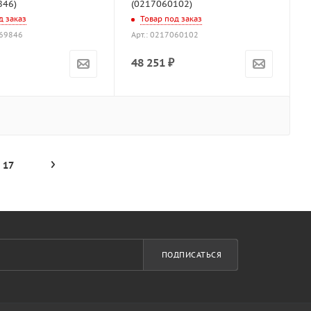
846)
(0217060102)
д заказ
Товар под заказ
069846
Арт.: 0217060102
48 251
₽
17
ПОДПИСАТЬСЯ