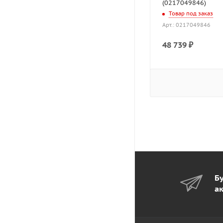
(0217049846)
Товар под заказ
Арт.: 0217049846
48 739
₽
Бу
а