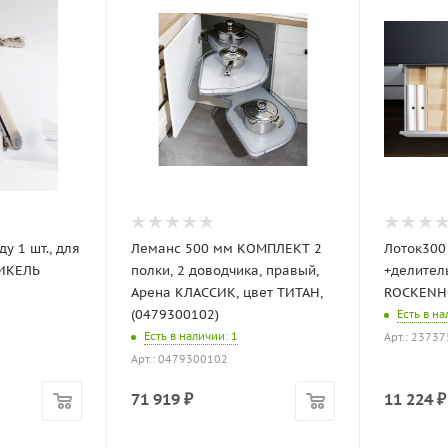
у 1 шт., для
Леманс 500 мм КОМПЛЕКТ 2
Лоток300
НИКЕЛЬ
полки, 2 доводчика, правый,
+делитель
Арена КЛАССИК, цвет ТИТАН,
ROCKENHO
(0479300102)
Есть в н
Есть в наличии
: 1
Арт.: 2373
Арт.: 0479300102
71 919
₽
11 224
₽