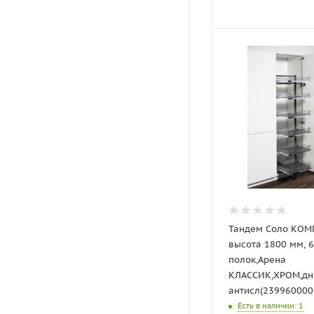
Тандем Соло КОМП
высота 1800 мм, 6
полок,Арена
КЛАССИК,ХРОМ,дн
антисл(239960000
Есть в наличии
: 1