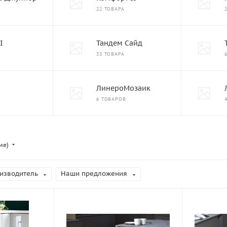
В
22 ТОВАРА
I
Тандем Сайд
33 ТОВАРА
ЛинероМозаик
6 ТОВАРОВ
ие)
изводитель
Наши предложения