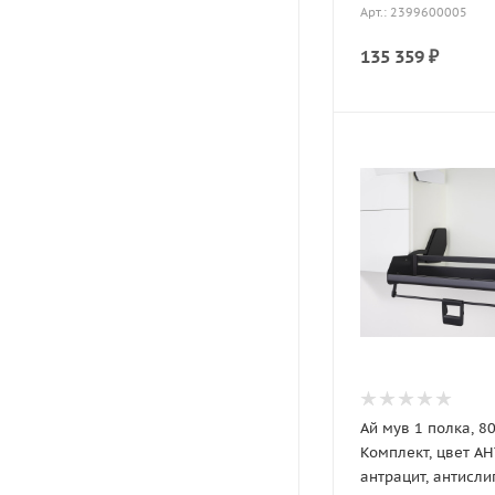
Арт.: 2399600005
135 359
₽
Ай мув 1 полка, 8
Комплект, цвет А
антрацит, антислип