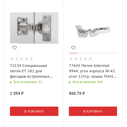
72134 Специальная
77643 Петля Intermat
петля ЕТ 582 для
9944, угол корпуса W-45,
фасадов встроенных
угол 125гр, чашка TH42
холодильников
D35, накладная, B10
Есть в наличии
: 22
Есть в наличии
: 493
1 034
₽
860.78
₽
В КОРЗИНУ
В КОРЗИНУ