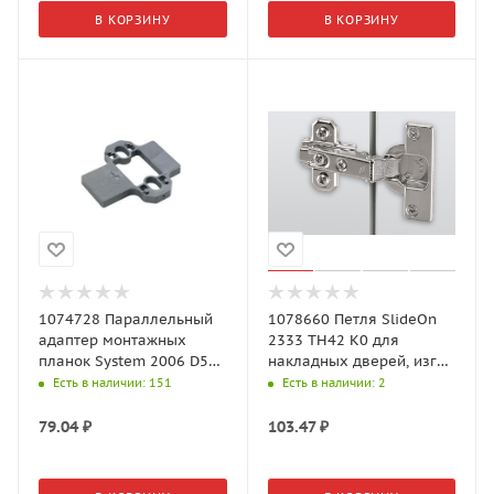
В КОРЗИНУ
В КОРЗИНУ
1074728 Параллельный
1078660 Петля SlideOn
адаптер монтажных
2333 ТН42 К0 для
планок System 2006 D5
накладных дверей, изгиб
пластик, серый
0 открывание 95°
Есть в наличии
: 151
Есть в наличии
: 2
79.04
₽
103.47
₽