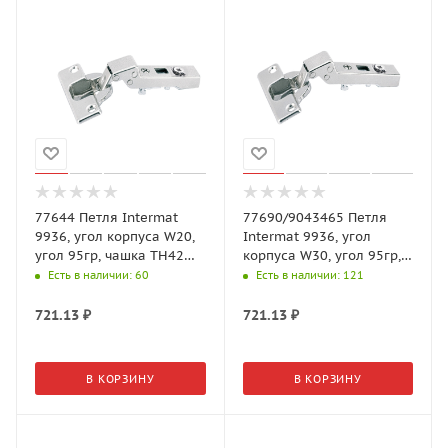
77644 Петля Intermat
77690/9043465 Петля
9936, угол корпуса W20,
Intermat 9936, угол
угол 95гр, чашка TH42
корпуса W30, угол 95гр,
D35, накладная, B7
чашка TH42 D35,
Есть в наличии
: 60
Есть в наличии
: 121
накладная, B7
721.13
₽
721.13
₽
В КОРЗИНУ
В КОРЗИНУ