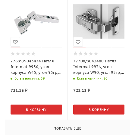
77699/9043474 Петля
77708/9043480 Петля
Intermat 9936, угол
Intermat 9936, угол
корпуса W45, угол 95гр,
корпуса W90, угол 95гр,
чашка TH42 D35,
чашка TH42 D35,
Есть в наличии
: 59
Есть в наличии
: 80
накладная, B
вкладная, B5
721.13
₽
721.13
₽
В КОРЗИНУ
В КОРЗИНУ
ПОКАЗАТЬ ЕЩЕ