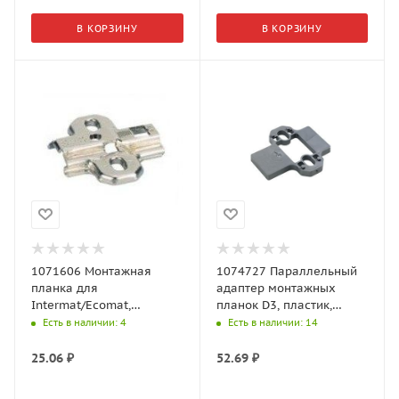
В КОРЗИНУ
В КОРЗИНУ
1071606 Монтажная
1074727 Параллельный
планка для
адаптер монтажных
Intermat/Ecomat,
планок D3, пластик,
дистанция 1,5 мм без
серый
Есть в наличии
: 4
Есть в наличии
: 14
винтов
25.06
₽
52.69
₽