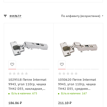
По алфавиту (возрастание)
ФИЛЬТР
1029518 Петля Intermat
1030620 Петля Intermat
9943, угол 110гр, чашка
9943, угол 110гр, чашка
TH42 D35, накладная,
TH42 D35, средняя
B12,5 (для накл. дверей)
стенка, B3 (для
Есть в наличии
: 675
Есть в наличии
: 167
полунаклад.)
186.86
₽
211.10
₽