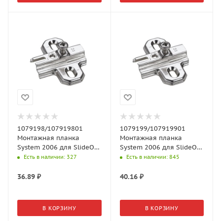
1079198/107919801
1079199/107919901
Монтажная планка
Монтажная планка
System 2006 для SlideOn,
System 2006 для SlideOn,
L37, D1,5 под
L37, D3, под
Есть в наличии
: 327
Есть в наличии
: 845
прикручивание (без
прикручивание
винтов)
36.89
₽
40.16
₽
В КОРЗИНУ
В КОРЗИНУ