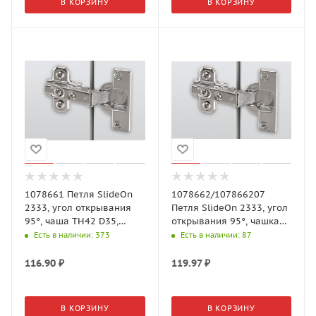
В КОРЗИНУ
В КОРЗИНУ
1078661 Петля SlideOn
1078662/107866207
2333, угол открывания
Петля SlideOn 2333, угол
95°, чаша TH42 D35,
открывания 95°, чашка
средняя стенка, B5 (для
TH42 D35, вкладная, B1,5
Есть в наличии
: 373
Есть в наличии
: 87
смеж. двер.)
116.90
₽
119.97
₽
В КОРЗИНУ
В КОРЗИНУ