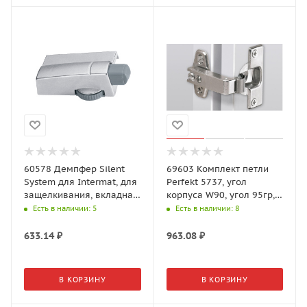
60578 Демпфер Silent
69603 Комплект петли
System для Intermat, для
Perfekt 5737, угол
защелкивания, вкладная,
корпуса W90, угол 95гр,
цинковое литье
чашка TH42 D35
Есть в наличии
: 5
Есть в наличии
: 8
633.14
₽
963.08
₽
В КОРЗИНУ
В КОРЗИНУ