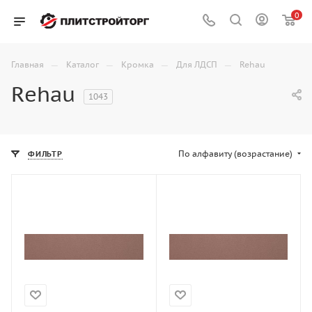
0
—
—
—
—
Главная
Каталог
Кромка
Для ЛДСП
Rehau
Rehau
1043
По алфавиту (возрастание)
ФИЛЬТР