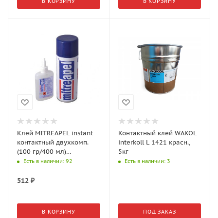
В КОРЗИНУ
В КОРЗИНУ
Клей MITREAPEL instant
Контактный клей WAKOL
контактный двухкомп.
interkoll L 1421 красн.,
(100 гр/400 мл)
5кг
активатор спрей
Есть в наличии
: 92
Есть в наличии
: 3
512
₽
В КОРЗИНУ
ПОД ЗАКАЗ