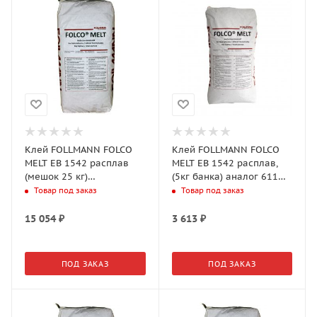
Клей FOLLMANN FOLCO
Клей FOLLMANN FOLCO
MELT EB 1542 расплав
MELT EB 1542 расплав,
(мешок 25 кг)
(5кг банка) аналог 611
низкотемпературный
APEL
Товар под заказ
Товар под заказ
(140-160) аналог 611
APEL
15 054
₽
3 613
₽
ПОД ЗАКАЗ
ПОД ЗАКАЗ