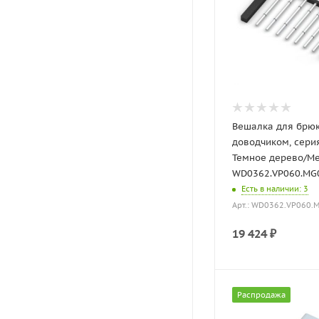
Вешалка для брюк
доводчиком, серия
Темное дерево/М
WD0362.VP060.MG0
Есть в наличии
: 3
Арт.: WD0362.VP060.
19 424
₽
Распродажа