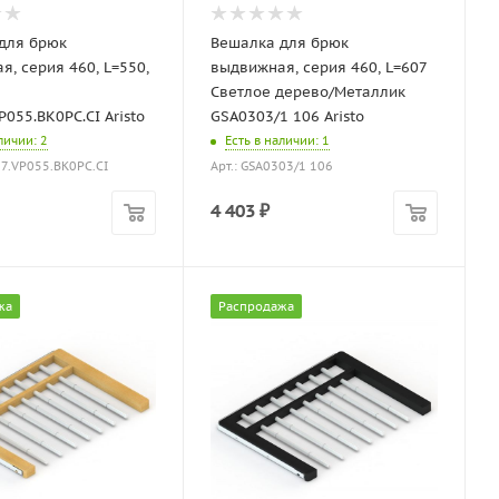
для брюк
Вешалка для брюк
, серия 460, L=550,
выдвижная, серия 460, L=607
Светлое дерево/Металлик
055.BK0PC.CI Aristo
GSA0303/1 106 Aristo
аличии
: 2
Есть в наличии
: 1
37.VP055.BK0PC.CI
Арт.: GSA0303/1 106
4 403
₽
жа
Распродажа