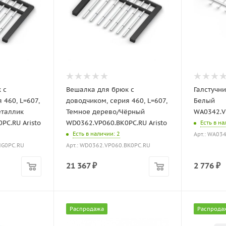
 с
Вешалка для брюк с
Галстучн
 460, L=607,
доводчиком, серия 460, L=607,
Белый
еталлик
Темное дерево/Чёрный
WA0342.V
PC.RU Aristo
WD0362.VP060.BK0PC.RU Aristo
Есть в н
Есть в наличии
: 2
Арт.: WA03
MG0PC.RU
Арт.: WD0362.VP060.BK0PC.RU
21 367
₽
2 776
₽
Распродажа
Распрода