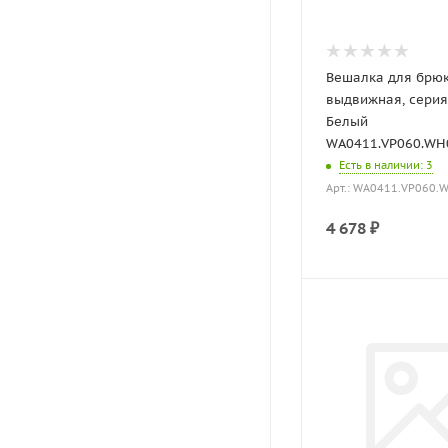
Вешалка для брю
выдвижная, серия 
Белый
WA0411.VP060.WH0P
Есть в наличии
: 3
Арт.: WA0411.VP060.
4 678
₽