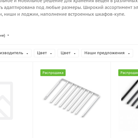
льное и мобильное решение для хранения вещей в различных
ть адаптирована под любые размеры. Широкий ассортимент эл
и, ниши и лоджии, наполнение встроенных шкафов-купе.
ие)
изводитель
Цвет
Цвет
Наши предложения
Распродажа
Распрода