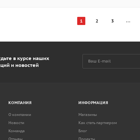
1
2
3
дьте в курсе наших
кций и новостей
КОМПАНИЯ
ИНФОРМАЦИЯ
О компании
Магазины
Новости
Как стать партнером
Команда
Блог
Отзывы
Проекты