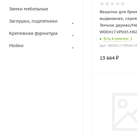
Замки мебельные
Вешалка для брю
выдвижная, серия 
Заглушки, подпятники
Темное дерево/М
WD0417.VP045.MG0
Крепежная фурнитура
Есть в наличии
: 1
Мойки
Арт.: WD0417.VP045.
13 664
₽