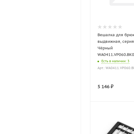
Вешалка для брю
выдвижная, серия 
Чёрный
WA0411.VP060.BK0P
Есть в наличии
: 3
Арт.: WA0411.VP060.B
5 146
₽