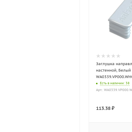
Заглушка направ
настенной, Белый
WA0339.VP000.WH00
Есть в наличии
: 38
Арт.: WA0339.VP000.
113.38
₽