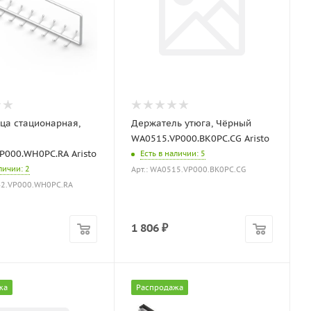
ица стационарная,
Держатель утюга, Чёрный
WA0515.VP000.BK0PC.CG Aristo
P000.WH0PC.RA Aristo
Есть в наличии
: 5
аличии
: 2
Арт.: WA0515.VP000.BK0PC.CG
42.VP000.WH0PC.RA
1 806
₽
жа
Распродажа