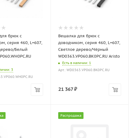
для брюк с
Вешалка для брюк с
м, серия 460, L=607,
доводчиком, серия 460, L=607,
дерево/Белый
Светлое дерево/Чёрный
P060.WH0PC.RU
WD0363.VP060.BK0PC.RU Aristo
Есть в наличии
: 1
аличии
: 3
Арт.: WD0363.VP060.BK0PC.RU
63.VP060.WH0PC.RU
21 367
₽
жа
Распродажа