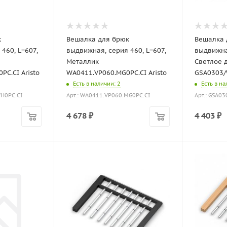
к
Вешалка для брюк
Вешалка 
460, L=607,
выдвижная, серия 460, L=607,
выдвижная
Металлик
Светлое 
C.CI Aristo
WA0411.VP060.MG0PC.CI Aristo
GSA0303/
Есть в наличии
: 2
Есть в н
WH0PC.CI
Арт.: WA0411.VP060.MG0PC.CI
Арт.: GSA0
4 678
₽
4 403
₽