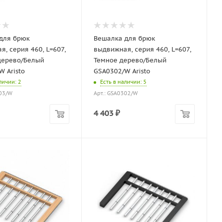
для брюк
Вешалка для брюк
, серия 460, L=607,
выдвижная, серия 460, L=607,
дерево/Белый
Темное дерево/Белый
W Aristo
GSA0302/W Aristo
аличии
: 2
Есть в наличии
: 5
303/W
Арт.: GSA0302/W
4 403
₽