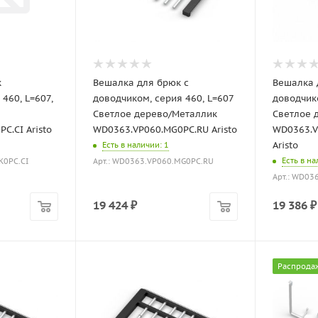
к
Вешалка для брюк с
Вешалка 
460, L=607,
доводчиком, серия 460, L=607
доводчико
Светлое дерево/Металлик
Светлое 
C.CI Aristo
WD0363.VP060.MG0PC.RU Aristo
WD0363.V
Aristo
Есть в наличии
: 1
Есть в н
K0PC.CI
Арт.: WD0363.VP060.MG0PC.RU
Арт.: WD03
19 424
₽
19 386
₽
Распрода