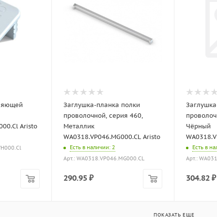
ляющей
Заглушка-планка полки
Заглушка
проволочной, серия 460,
проволоч
0.Cl Aristo
Металлик
Чёрный
WA0318.VP046.MG000.CL Aristo
WA0318.VP
Есть в наличии
: 2
Есть в н
WH000.Cl
Арт.: WA0318.VP046.MG000.CL
Арт.: WA03
290.95
₽
304.82
₽
ПОКАЗАТЬ ЕЩЕ