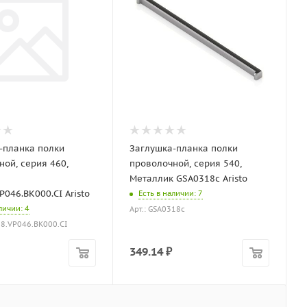
-планка полки
Заглушка-планка полки
ной, серия 460,
проволочной, серия 540,
Металлик GSA0318c Aristo
046.BK000.CI Aristo
Есть в наличии
: 7
аличии
: 4
Арт.: GSA0318с
18.VP046.BK000.CI
349.14
₽