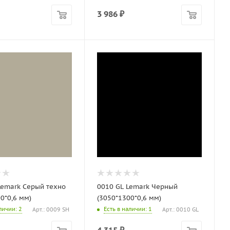
3 986
₽
Lemark Серый техно
0010 GL Lemark Черный
0*0,6 мм)
(3050*1300*0,6 мм)
аличии
: 2
Есть в наличии
: 1
Арт.: 0009 SH
Арт.: 0010 GL