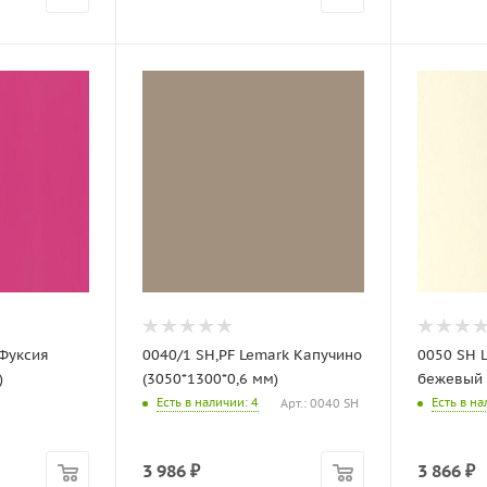
Фуксия
0040/1 SH,PF Lemark Капучино
0050 SH 
)
(3050*1300*0,6 мм)
бежевый 
Есть в наличии
: 4
Есть в н
Арт.: 0040 SH
3 986
₽
3 866
₽