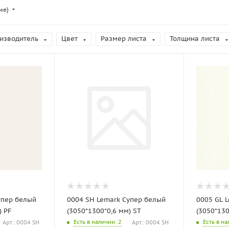
ие)
изводитель
Цвет
Размер листа
Толщина листа
упер белый
0004 SH Lemark Супер белый
0005 GL 
) PF
(3050*1300*0,6 мм) ST
(3050*130
Есть в наличии
: 2
Есть в н
Арт.: 0004 SH
Арт.: 0004 SH