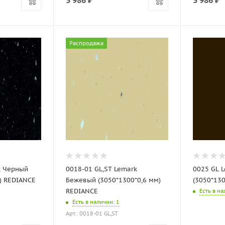
3 986
₽
3 986
₽
Распродажа
k Черный
0018-01 GL,ST Lemark
0025 GL 
) REDIANCE
Бежевый (3050*1300*0,6 мм)
(3050*130
REDIANCE
Есть в н
Есть в наличии
: 1
Арт.: 0018-01 GL,ST