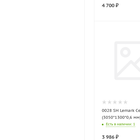
4 700
₽
0028 SH Lemark С
(3050*1300*0,6 мм
Есть в наличии
: 1
3 986
₽