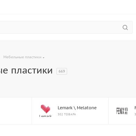
—
Мебельные пластики
е пластики
669
Lemark \ Melatone
302 ТОВАРА