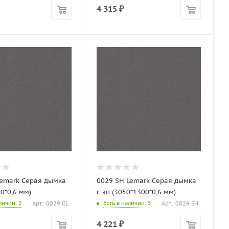
4 315
₽
Lemark Серая дымка
0029 SH Lemark Серая дымка
0*0,6 мм)
с зп (3050*1300*0,6 мм)
аличии
: 2
Есть в наличии
: 5
Арт.: 0029 GL
Арт.: 0029 SH
4 221
₽