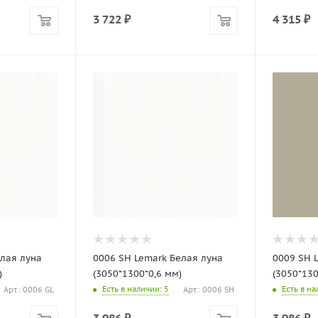
3 722
₽
4 315
₽
елая луна
0006 SH Lemark Белая луна
0009 SH 
)
(3050*1300*0,6 мм)
(3050*130
Есть в наличии
: 5
Есть в н
Арт.: 0006 GL
Арт.: 0006 SH