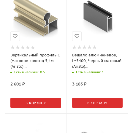
Вертикальный профиль О
Вешало алюминиевое,
(матовое золото) 5,4м
L=5400, Черный матовый
(Aristo)
(Aristo)
AS0482.VP540.GLMAN.CJ
AA0717.VP540.BKSPC.CJ
Есть в наличии
: 0.5
Есть в наличии
: 1
2 601
₽
3 183
₽
В КОРЗИНУ
В КОРЗИНУ