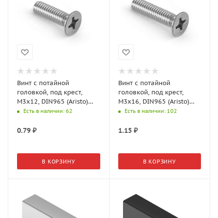
Винт с потайной
Винт с потайной
головкой, под крест,
головкой, под крест,
М3х12, DIN965 (Aristo)
М3х16, DIN965 (Aristo)
NA0312.VP000.ZN0EP.RM
NA0316.VP000.ZN0EP.RM
Есть в наличии
: 62
Есть в наличии
: 102
0.79
₽
1.15
₽
В КОРЗИНУ
В КОРЗИНУ