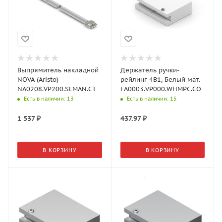
Выпрямитель накладной
Держатель ручки-
NOVA (Aristo)
рейлинг 4В1, Белый мат.
NA0208.VP200.SLMAN.CT
FA0003.VP000.WHMPC.CO
Есть в наличии
: 13
Есть в наличии
: 15
1 537
₽
437.97
₽
В КОРЗИНУ
В КОРЗИНУ