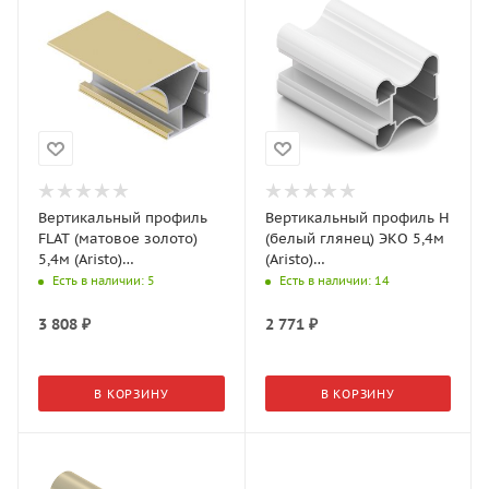
Вертикальный профиль
Вертикальный профиль Н
FLAT (матовое золото)
(белый глянец) ЭКО 5,4м
5,4м (Aristo)
(Aristo)
AS0533.VP540.GLMAN.CJ
AE0503.VP540.WHGPC.CJ
Есть в наличии
: 5
Есть в наличии
: 14
3 808
₽
2 771
₽
В КОРЗИНУ
В КОРЗИНУ