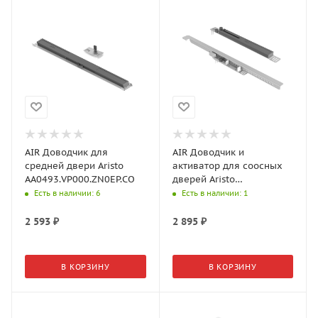
AIR Доводчик для
AIR Доводчик и
средней двери Aristo
активатор для соосных
AA0493.VP000.ZN0EP.CO
дверей Aristo
AA1123.VR000.ZN0EP.CO
Есть в наличии
: 6
Есть в наличии
: 1
2 593
₽
2 895
₽
В КОРЗИНУ
В КОРЗИНУ