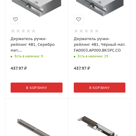
Держатель ручки-
Держатель ручки-
рейлинг 4В1, Серебро
рейлинг 4В1, Чёрный мат.
мат.
FA0003.AP000.BKSPC.CO
FA0003.AP000.SLMPC.CO
Есть в наличии
: 9
Есть в наличии
: 29
437.97
₽
437.97
₽
В КОРЗИНУ
В КОРЗИНУ