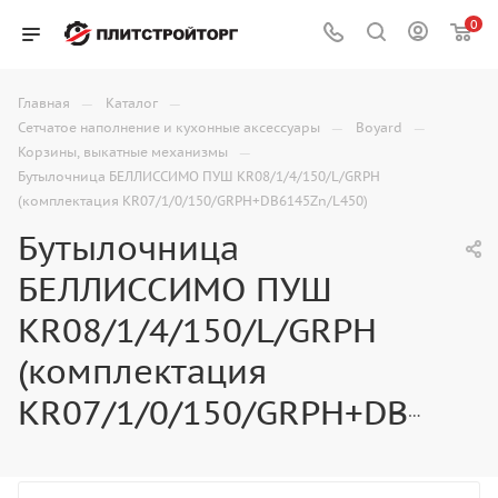
0
—
—
Главная
Каталог
—
—
Сетчатое наполнение и кухонные аксессуары
Boyard
—
Корзины, выкатные механизмы
Бутылочница БЕЛЛИССИМО ПУШ KR08/1/4/150/L/GRPH
(комплектация KR07/1/0/150/GRPH+DB6145Zn/L450)
Бутылочница
БЕЛЛИССИМО ПУШ
KR08/1/4/150/L/GRPH
(комплектация
KR07/1/0/150/GRPH+DB6145Zn/L450)