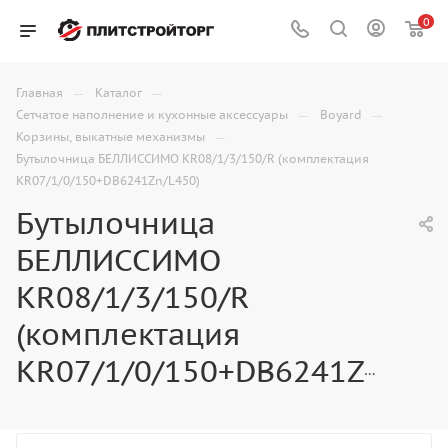
0
—
—
Главная
Каталог
—
—
Сетчатое наполнение и кухонные аксессуары
Boyard
—
Корзины, выкатные механизмы
Бутылочница БЕЛЛИССИМО KR08/1/3/150/R (комплектация
KR07/1/0/150+DB6241Zn/L450)
Бутылочница
БЕЛЛИССИМО
KR08/1/3/150/R
(комплектация
KR07/1/0/150+DB6241Zn/L450)