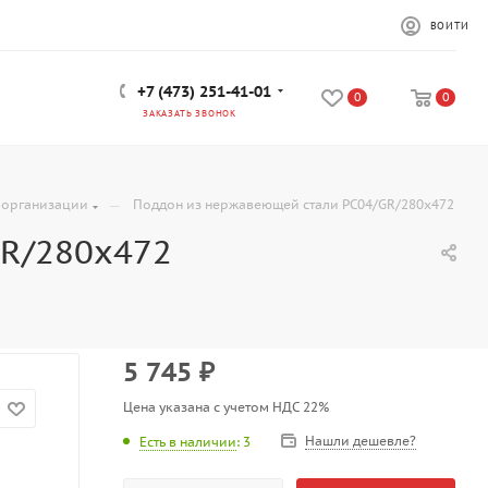
ВОЙТИ
+7 (473) 251-41-01
0
0
ЗАКАЗАТЬ ЗВОНОК
—
 организации
Поддон из нержавеющей стали PC04/GR/280x472
GR/280x472
5 745
₽
Цена указана с учетом НДС 22%
Нашли дешевле?
Есть в наличии
: 3