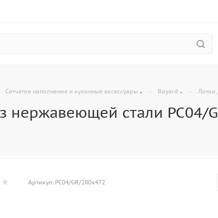
—
—
—
Сетчатое наполнение и кухонные аксессуары
Boyard
Лотки,
з нержавеющей стали PC04/
Артикул:
PC04/GR/280x472