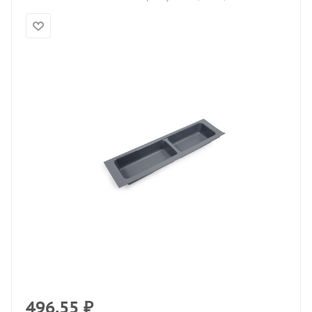
496.55
₽