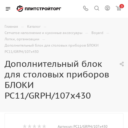
0
—
—
Главная
Каталог
—
—
Сетчатое наполнение и кухонные аксессуары
Boyard
—
Лотки, организации
Дополнительный блок для столовых приборов БЛОКИ
PC11/GRPH/107x430
Дополнительный блок
для столовых приборов
БЛОКИ
PC11/GRPH/107x430
Артикул:
PC11/GRPH/107x430