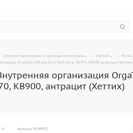
—
—
—
Сетчатое наполнение и кухонные аксессуары
Hettich
Лотки
низация OrgaTray 590 для InnoTech Atira, NL470, KB900, антрацит (Хеттих)
Внутренняя организация OrgaT
470, KB900, антрацит (Хеттих)
Артикул:
9194915