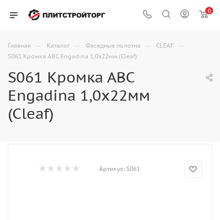
0
—
—
—
—
Главная
Каталог
Фасадные полотна
CLEAF
S061 Кромка АВС Engadina 1,0х22мм (Cleaf)
S061 Кромка АВС
Engadina 1,0х22мм
(Cleaf)
Артикул:
S061