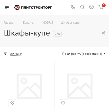
0
—
—
—
Главная
Каталог
MODUS
Шкафы-купе
Шкафы-купе
278
По алфавиту (возрастание)
ФИЛЬТР