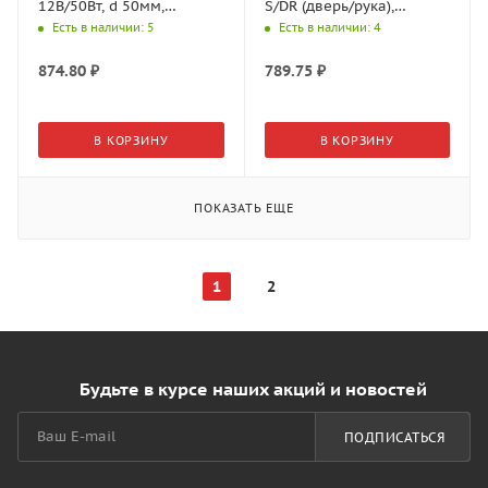
12В/50Вт, d 50мм,
S/DR (дверь/рука),
33*44*15мм,
12/24В, 60/100Вт,
Есть в наличии
: 5
Есть в наличии
: 4
скрыт.монтажа
35*45*7мм, Белый (GLS)
08.800.00.346
874.80
₽
789.75
₽
В КОРЗИНУ
В КОРЗИНУ
ПОКАЗАТЬ ЕЩЕ
1
2
Будьте в курсе наших акций и новостей
ПОДПИСАТЬСЯ