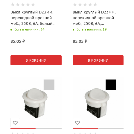
Выкл круглый D23мм,
Выкл круглый D23мм,
перекидной врезной
перекидной врезной
меб., 250В, 6А, Белый
меб., 250В, 6А,
(GLS)
Коричневый (GLS)
Есть в наличии
: 34
Есть в наличии
: 19
85.05
₽
85.05
₽
В КОРЗИНУ
В КОРЗИНУ