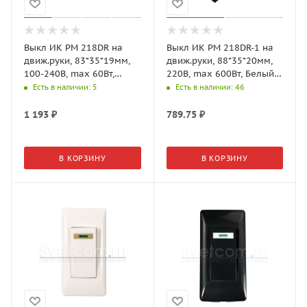
Выкл ИК РМ 218DR на
Выкл ИК РМ 218DR-1 на
движ.руки, 83*35*19мм,
движ.руки, 88*35*20мм,
100-240В, max 60Вт,
220В, max 600Вт, Белый
Белый (GLS)
(GLS)
Есть в наличии
: 5
Есть в наличии
: 46
1 193
₽
789.75
₽
В КОРЗИНУ
В КОРЗИНУ