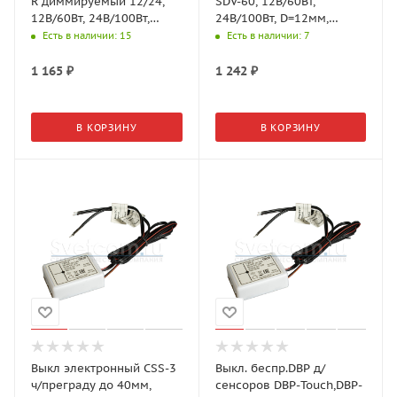
R диммируемый 12/24,
SDV-60, 12В/60Вт,
12В/60Вт, 24В/100Вт,
24В/100Вт, D=12мм,
D=15мм, Черный
Серый 08.800.00.342
Есть в наличии
: 15
Есть в наличии
: 7
08.800.01.501 (GLS)
(GLS)
1 165
₽
1 242
₽
В КОРЗИНУ
В КОРЗИНУ
Выкл электронный CSS-3
Выкл. беспр.DBP д/
ч/преграду до 40мм,
сенсоров DBP-Touch,DBP-