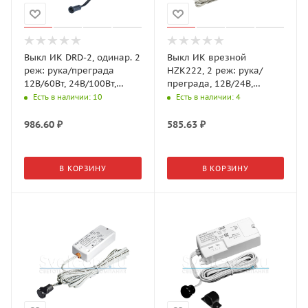
Выкл ИК DRD-2, одинар. 2
Выкл ИК врезной
реж: рука/преграда
HZK222, 2 реж: рука/
12В/60Вт, 24В/100Вт,
преграда, 12В/24В,
Черный (GLS)
24Вт/48Вт, Белый (GLS)
Есть в наличии
: 10
Есть в наличии
: 4
986.60
₽
585.63
₽
В КОРЗИНУ
В КОРЗИНУ