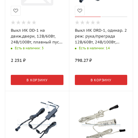
Выкл ИК DD-1 на
Выкл ИК DRD-1, одинар. 2
движ.двери, 12В/60Вт,
реж: рука/преграда
24В/100Вт, плавный пуск,
12В/60Вт, 24В/100Вт,
D=14*32мм, Белый (GLS)
Черный (GLS)
Есть в наличии
: 3
Есть в наличии
: 14
2 251
₽
798.27
₽
В КОРЗИНУ
В КОРЗИНУ