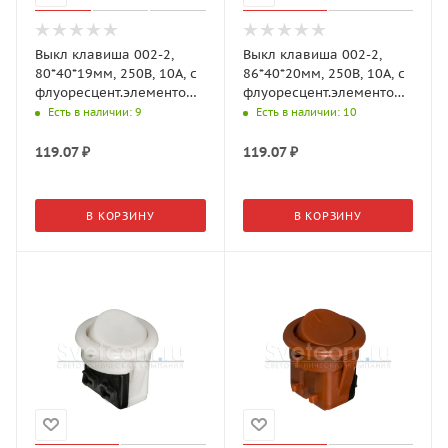
Выкл клавиша 002-2,
Выкл клавиша 002-2,
80*40*19мм, 250В, 10А, с
86*40*20мм, 250В, 10А, с
флуоресцент.элементом,
флуоресцент.элементом.
Белый (GLS)
Черный (GLS)
Есть в наличии
: 9
Есть в наличии
: 10
119.07
₽
119.07
₽
В КОРЗИНУ
В КОРЗИНУ