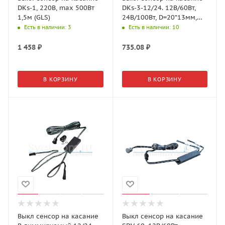
DKs-1, 220В, max 500Вт
DKs-3-12/24. 12В/60Вт,
1,5м (GLS)
24В/100Вт, D=20*13мм,
08.800.00.347 (GLS)
Есть в наличии
: 3
Есть в наличии
: 10
1 458
₽
735.08
₽
В КОРЗИНУ
В КОРЗИНУ
Выкл сенсор на касание
Выкл сенсор на касание