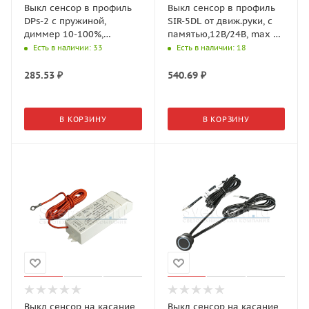
Выкл сенсор в профиль
Выкл сенсор в профиль
DPs-2 с пружиной,
SIR-5DL от движ.руки, с
диммер 10-100%,
памятью,12В/24В, max 5А
12В/24В, max 8А (GLS)
(GLS)
Есть в наличии
: 33
Есть в наличии
: 18
285.53
₽
540.69
₽
В КОРЗИНУ
В КОРЗИНУ
Выкл сенсор на касание
Выкл сенсор на касание