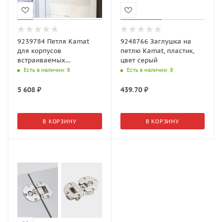
9239784 Петля Kamat
9248766 Заглушка на
для корпусов
петлю Kamat, пластик,
встраиваемых
цвет серый
холодильников, угол 115
Есть в наличии
: 8
Есть в наличии
: 8
гр
5 608
₽
439.70
₽
В КОРЗИНУ
В КОРЗИНУ