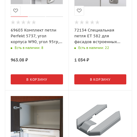
69603 Комплект петли
72134 Специальная
Perfekt 5737, угол
петля ЕТ 582 для
корпуса W90, угол 95гр,
фасадов встроенных
чашка TH42 D35
холодильников
Есть в наличии
: 8
Есть в наличии
: 22
963.08
₽
1 034
₽
В КОРЗИНУ
В КОРЗИНУ