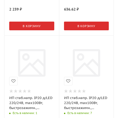
2 239
₽
636.62
₽
В КОРЗИНУ
В КОРЗИНУ
ИП стаб.напр. IP20 д/LED
ИП стаб.напр. IP20 д/LED
220/24В, max100Вт,
220/24В, max100Вт,
быстрозажимн.,
быстрозажимн.,
алюм.корп. 205*50*24мм
алюм.корп.
Есть в наличии
: 1
Есть в наличии
: 7
(GLS)
230*20*19,5мм (GLS)