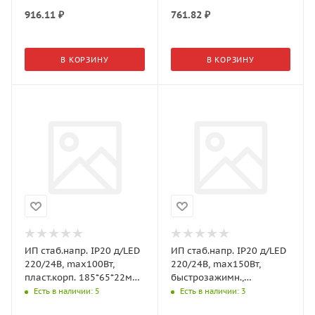
916.11
₽
761.82
₽
В КОРЗИНУ
В КОРЗИНУ
ИП стаб.напр. IP20 д/LED
ИП стаб.напр. IP20 д/LED
220/24В, max100Вт,
220/24В, max150Вт,
пласт.корп. 185*65*22мм
быстрозажимн.,
(GLS)
алюм.корп. 235*50*24мм
Есть в наличии
: 5
Есть в наличии
: 3
(GLS)