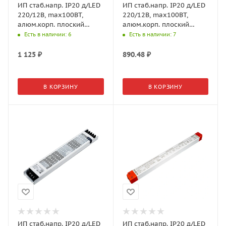
ИП стаб.напр. IP20 д/LED
ИП стаб.напр. IP20 д/LED
220/12В, max100ВТ,
220/12В, max100ВТ,
алюм.корп. плоский
алюм.корп. плоский
205*50*26мм (GLS)
белый 230*20*19,5мм
Есть в наличии
: 6
Есть в наличии
: 7
(GLS)
1 125
₽
890.48
₽
В КОРЗИНУ
В КОРЗИНУ
ИП стаб.напр. IP20 д/LED
ИП стаб.напр. IP20 д/LED