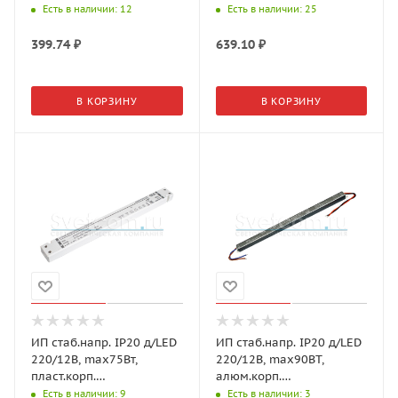
(GLS)
110*78*38мм (GLS)
Есть в наличии
: 12
Есть в наличии
: 25
399.74
₽
639.10
₽
В КОРЗИНУ
В КОРЗИНУ
ИП стаб.напр. IP20 д/LED
ИП стаб.напр. IP20 д/LED
220/12В, max75Вт,
220/12В, max90ВТ,
пласт.корп.
алюм.корп.
298*30*16,5мм (GLS)
360*17,5*17,5мм (GLS)
Есть в наличии
: 9
Есть в наличии
: 3