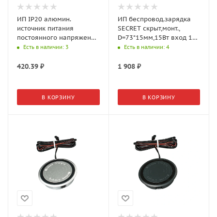
ИП IP20 алюмин.
ИП беспровод.зарядка
источник питания
SECRET скрыт,монт.,
постоянного напряжения
D=73*15мм,15Вт вход 12В
12В, 72Вт для LED
2А Белая (GLS)
Есть в наличии
: 3
Есть в наличии
: 4
лайтбокса (GLS)
420.39
₽
1 908
₽
В КОРЗИНУ
В КОРЗИНУ