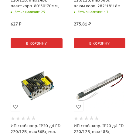
220/12В, max24Вт,
220/12В, max36Вт,
пласт.корп. 80*50*70мм,
алюм.корп. 282*18*18мм
Черный (GLS)
(GLS)
Есть в наличии
: 25
Есть в наличии
: 13
627
₽
275.81
₽
В КОРЗИНУ
В КОРЗИНУ
ИП стаб.напр. IP20 д/LED
ИП стаб.напр. IP20 д/LED
220/12В, max36Вт, мет.
220/12В, max48Вт,