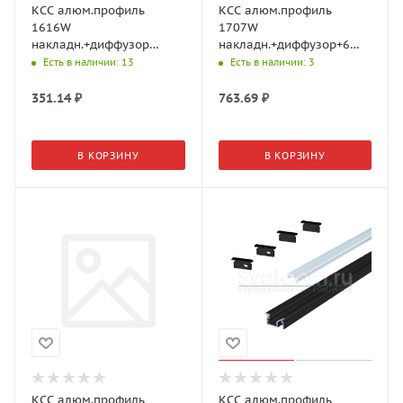
КСС алюм.профиль
КСС алюм.профиль
1616W
1707W
накладн.+диффузор
накладн.+диффузор+6
молочн.+4 клипсы+4
клипс+ 6 загл., L=3м,
Есть в наличии
: 13
Есть в наличии
: 3
загл., L=2м, Серебр.
Серебр. 19.143.41.295
17.800.00.395 (GLS)
(GLS)
351.14
₽
763.69
₽
В КОРЗИНУ
В КОРЗИНУ
КСС алюм.профиль
КСС алюм.профиль