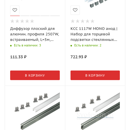
Диффузор плоский для
КСС 1117W MONO анод |
алюмин. профиля 2507W,
Набор для торцевой
встраиваемый, L=3м,
подсветки стеклянных
Молочный 17.800.00.301
полок 3 м
Есть в наличии
: 3
Есть в наличии
: 2
GLS
111.33
₽
722.93
₽
В КОРЗИНУ
В КОРЗИНУ