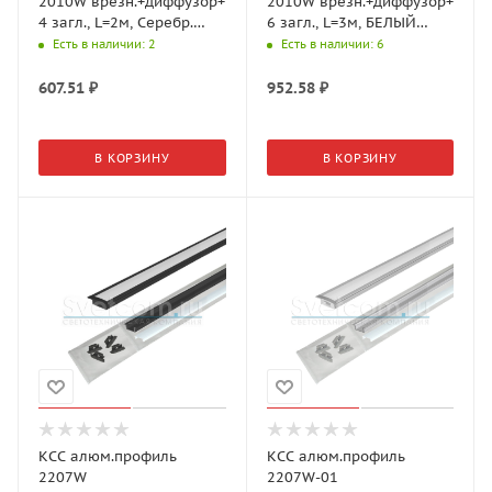
2010W врезн.+диффузор+
2010W врезн.+диффузор+
4 загл., L=2м, Серебр.
6 загл., L=3м, БЕЛЫЙ
19.143.40.110 (GLS)
19.143.40.116 (GLS)
Есть в наличии
: 2
Есть в наличии
: 6
607.51
₽
952.58
₽
В КОРЗИНУ
В КОРЗИНУ
КСС алюм.профиль
КСС алюм.профиль
2207W
2207W-01