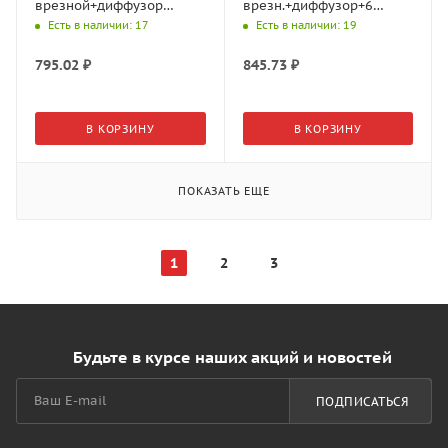
врезной+диффузор
врезн.+диффузор+6
плоский+6 заглушек,
клипс+ 6 загл., L=3м,
Есть в наличии
: 17
Есть в наличии
: 19
L=3м, Черный 45530,68
Серебр. 17.800.00.489
(GLS)
(GLS)
795.02
₽
845.73
₽
В КОРЗИНУ
В КОРЗИНУ
ПОКАЗАТЬ ЕЩЕ
1
2
3
Будьте в курсе наших акций и новостей
ПОДПИСАТЬСЯ