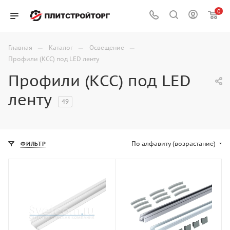
0
—
—
—
Главная
Каталог
Освещение
Профили (КСС) под LED ленту
Профили (КСС) под LED
ленту
49
По алфавиту (возрастание)
ФИЛЬТР