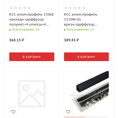
КСС алюм.профиль 1506Е
КСС алюм.профиль
накладн.+диффузор
1510W-01
полумат.+4 клипсы+4
врезн.+диффузор
загл, L=2м, Серебр.
полумат., 2+2 загл., L=2м,
Есть в наличии
: 14
Есть в наличии
: 15
17.800.00.397 (GLS)
Серебро 17.800.00.511
(GLS)
368.15
₽
389.83
₽
В КОРЗИНУ
В КОРЗИНУ