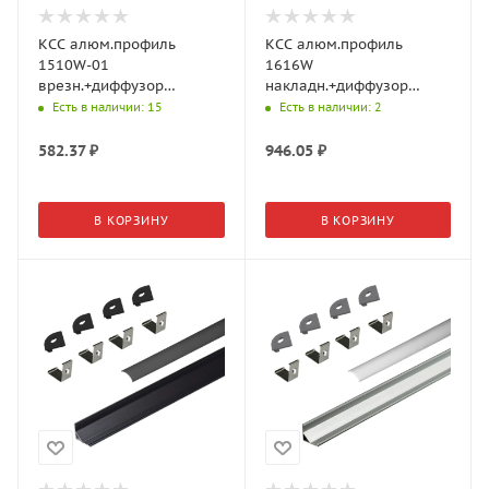
КСС алюм.профиль
КСС алюм.профиль
1510W-01
1616W
врезн.+диффузор
накладн.+диффузор
полумат., 3+3 загл., L=3м,
дуга+4 клипсы+ загл.,
Есть в наличии
: 15
Есть в наличии
: 2
Серебро 17.800.00.512
L=3м, Черный
(GLS)
19.143.39.508 (GLS)
582.37
₽
946.05
₽
В КОРЗИНУ
В КОРЗИНУ