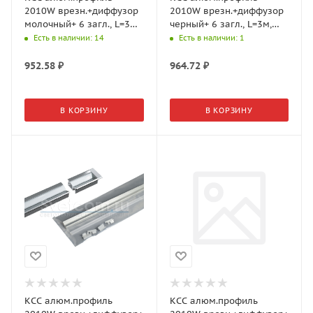
2010W врезн.+диффузор
2010W врезн.+диффузор
молочный+ 6 загл., L=3м,
черный+ 6 загл., L=3м,
Черный 19.143.40.118
Черный 19.143.40.119
Есть в наличии
: 14
Есть в наличии
: 1
(GLS)
(GLS)
952.58
₽
964.72
₽
В КОРЗИНУ
В КОРЗИНУ
КСС алюм.профиль
КСС алюм.профиль