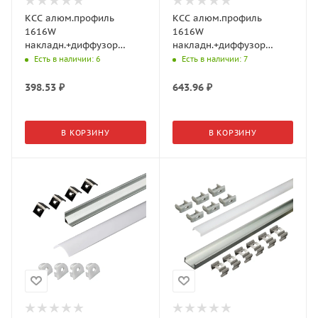
КСС алюм.профиль
КСС алюм.профиль
1616W
1616W
накладн.+диффузор
накладн.+диффузор
дуга+4 клипсы+4 загл.,
дуга+6 клипс+6 загл.,
Есть в наличии
: 6
Есть в наличии
: 7
L=2м, Черный
L=3м, Бесцв.анод
17.800.00.396 (GLS)
19.143.39.326 (GLS)
398.53
₽
643.96
₽
В КОРЗИНУ
В КОРЗИНУ