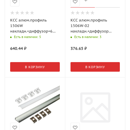
КСС алюм.профиль
КСС алюм.профиль
1506W
1506W-02
накладн.+диффузор+6
накладн.+диффузор
клипс+ 6 загл., L=3м,
плоский+4клипсы+4загл,
Есть в наличии
: 5
Есть в наличии
: 3
Серебр. 19.143.39.337
L=2м, Черный
(GLS)
17.800.00.398 (GLS)
640.44
₽
376.65
₽
В КОРЗИНУ
В КОРЗИНУ