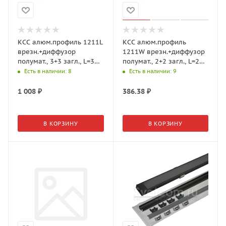
КСС алюм.профиль 1211L
КСС алюм.профиль
врезн.+диффузор
1211W врезн.+диффузор
полумат., 3+3 загл., L=3м,
полумат., 2+2 загл., L=2м,
Серебро 19.143.38.800
Серебро 19.143.40.560
Есть в наличии
: 8
Есть в наличии
: 9
(GLS)
(GLS)
1 008
₽
386.38
₽
В КОРЗИНУ
В КОРЗИНУ