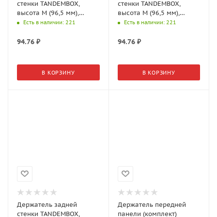
стенки TANDEMBOX,
стенки TANDEMBOX,
высота M (96,5 мм),
высота M (96,5 мм),
левый, Орион серый
правый, Орион серый
Есть в наличии
: 221
Есть в наличии
: 221
матовый, Z30M000S
матовый, Z30M000S
94.76
₽
94.76
₽
В КОРЗИНУ
В КОРЗИНУ
Держатель задней
Держатель передней
стенки TANDEMBOX,
панели (комплект)