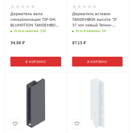
Держатель вала
Держатель вставки
синхронизации TIP-ON
TANDEMBOX высота "D"
BLUMOTION TANDEMBOX
37 мм левый Темно-
T60B000H
серый Z36D00802
Есть в наличии
: 250
Есть в наличии
: 50
34.88
₽
87.13
₽
В КОРЗИНУ
В КОРЗИНУ