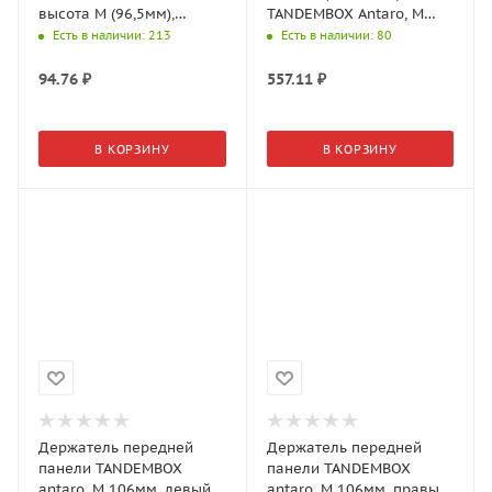
высота M (96,5мм),
TANDEMBOX Antaro, M
правый, Белый шелк,
106мм, левый+правый,
Есть в наличии
: 213
Есть в наличии
: 80
Z30M000S.04
Белый шелк, ZIF.71M0
94.76
₽
557.11
₽
В КОРЗИНУ
В КОРЗИНУ
Держатель передней
Держатель передней
панели TANDEMBOX
панели TANDEMBOX
antaro, M 106мм, левый,
antaro, M 106мм, правый,