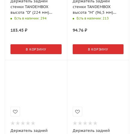
Держатель задней
Держатель задней
стенки TANDEMBOX
стенки TANDEMBOX
высота "D" (224 мм)
высота "M" (96,5 мм)
правый Орион серый
левый Белый шелк
Есть в наличии
: 294
Есть в наличии
: 213
матовый Z30D000S
Z30M000S.04
183.45
₽
94.76
₽
В КОРЗИНУ
В КОРЗИНУ
Держатель задней
Держатель задней