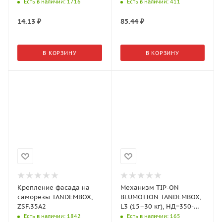
серый, ZAA.532C.BL
Есть в наличии
: 1716
Есть в наличии
: 411
14.13
₽
85.44
₽
В КОРЗИНУ
В КОРЗИНУ
Крепление фасада на
Механизм TIP-ON
саморезы TANDEMBOX,
BLUMOTION TANDEMBOX,
ZSF.35A2
L3 (15–30 кг), НД=350-
600 мм, T60B3530
Есть в наличии
: 1842
Есть в наличии
: 165