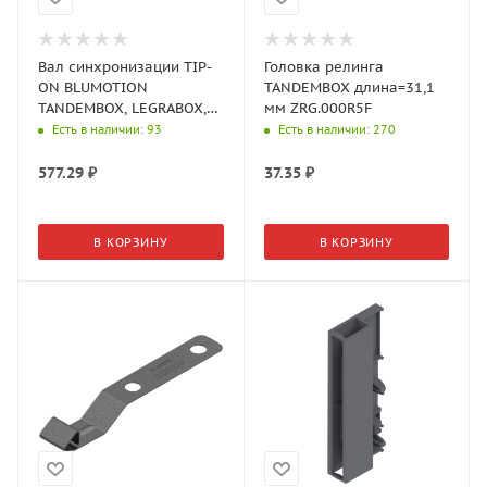
Вал синхронизации TIP-
Головка релинга
ON BLUMOTION
TANDEMBOX длина=31,1
TANDEMBOX, LEGRABOX,
мм ZRG.000R5F
MERIVOBOX, MOVENTO
Есть в наличии
: 93
Есть в наличии
: 270
длина=1125 мм
T60.1125W
577.29
₽
37.35
₽
В КОРЗИНУ
В КОРЗИНУ