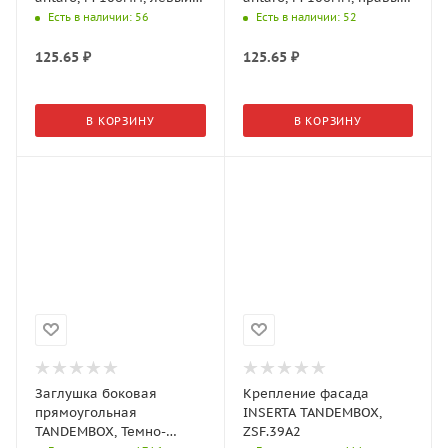
Темно-серый, ZIF.71M0
Темно-серый, ZIF.71M0
Есть в наличии
: 56
Есть в наличии
: 52
125.65
₽
125.65
₽
В КОРЗИНУ
В КОРЗИНУ
Заглушка боковая
Крепление фасада
прямоугольная
INSERTA TANDEMBOX,
TANDEMBOX, Темно-
ZSF.39A2