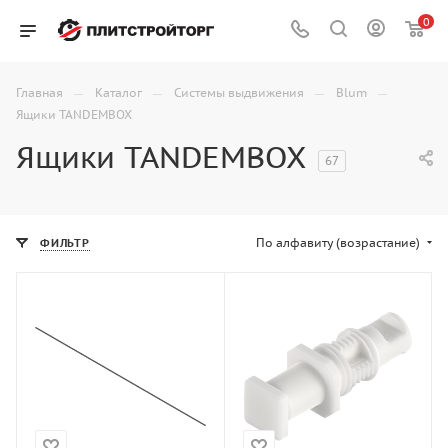
0
—
—
—
—
Главная
Каталог
Системы выдвижения
Blum
Ящики TANDEMBOX
Ящики TANDEMBOX
67
По алфавиту (возрастание)
ФИЛЬТР