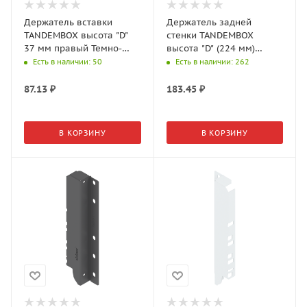
Держатель вставки
Держатель задней
TANDEMBOX высота "D"
стенки TANDEMBOX
37 мм правый Темно-
высота "D" (224 мм)
серый Z36D00802
левый Белый шелк
Есть в наличии
: 50
Есть в наличии
: 262
Z30D000S
87.13
₽
183.45
₽
В КОРЗИНУ
В КОРЗИНУ