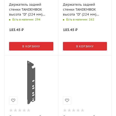
Держатель задней
Держатель задней
стенки TANDEMBOX
стенки TANDEMBOX
высота "D" (224 мм)
высота "D" (224 мм)
левый Орион серый
правый Белый шелк
Есть в наличии
: 294
Есть в наличии
: 262
матовый Z30D000S
Z30D000S
183.45
₽
183.45
₽
В КОРЗИНУ
В КОРЗИНУ