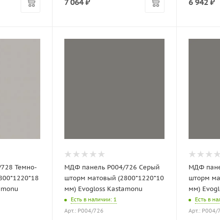
7 064
₽
6 942
₽
728 Темно-
МДФ панель P004/726 Серый
МДФ пане
800*1220*18
шторм матовый (2800*1220*10
шторм ма
tamonu
мм) Evogloss Kastamonu
мм) Evog
Есть в наличии
: 1
Есть в н
Арт.: P004/726
Арт.: P004/