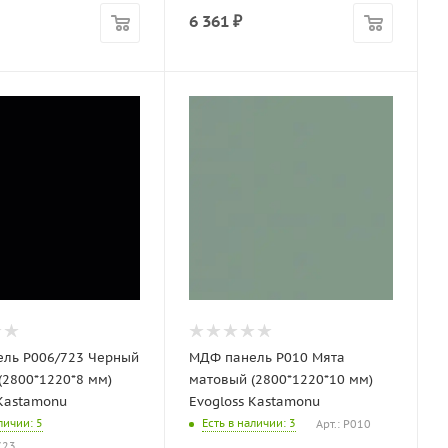
6 361
₽
ль P006/723 Черный
МДФ панель P010 Мята
(2800*1220*8 мм)
матовый (2800*1220*10 мм)
 Kastamonu
Evogloss Kastamonu
аличии
: 5
Есть в наличии
: 3
Арт.: P010
723