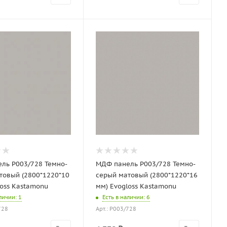
ль P003/728 Темно-
МДФ панель P003/728 Темно-
товый (2800*1220*10
серый матовый (2800*1220*16
loss Kastamonu
мм) Evogloss Kastamonu
аличии
: 1
Есть в наличии
: 6
728
Арт.: P003/728