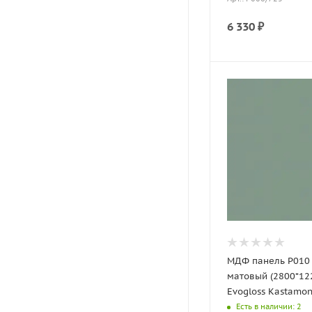
6 330
₽
МДФ панель P010
матовый (2800*12
Evogloss Kastamo
Есть в наличии
: 2