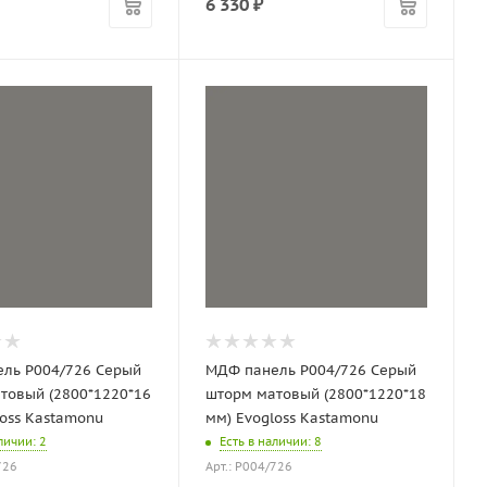
6 330
₽
ль P004/726 Серый
МДФ панель P004/726 Серый
товый (2800*1220*16
шторм матовый (2800*1220*18
loss Kastamonu
мм) Evogloss Kastamonu
аличии
: 2
Есть в наличии
: 8
726
Арт.: P004/726