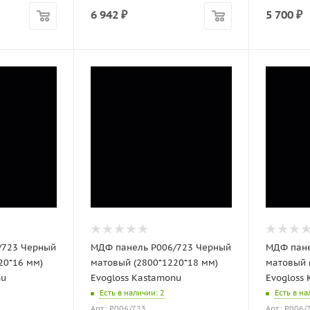
6 942
₽
5 700
₽
/723 Черный
МДФ панель P006/723 Черный
МДФ пане
20*16 мм)
матовый (2800*1220*18 мм)
матовый 
nu
Evogloss Kastamonu
Evogloss
Есть в наличии
: 2
Есть в н
Арт.: P006/723
Арт.: P006/