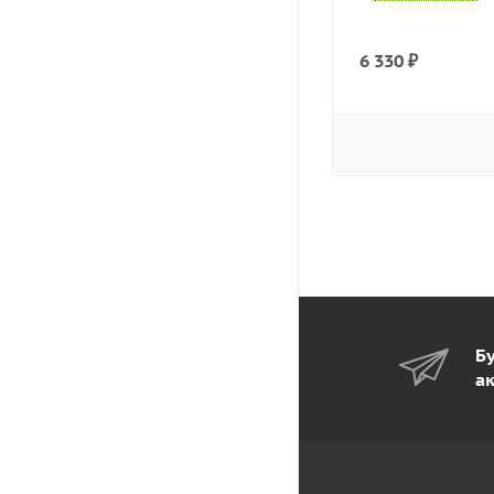
6 330
₽
Бу
а