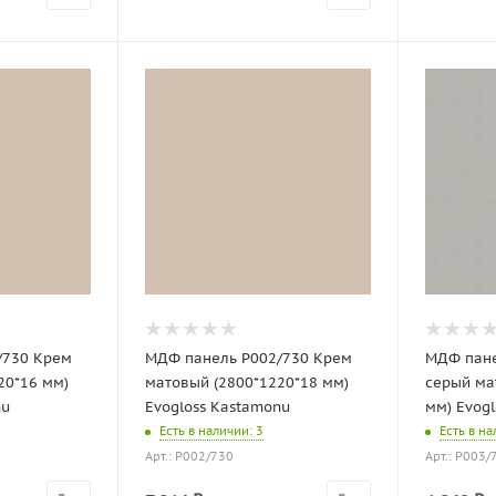
/730 Крем
МДФ панель P002/730 Крем
МДФ пане
20*16 мм)
матовый (2800*1220*18 мм)
серый ма
nu
Evogloss Kastamonu
мм) Evog
Есть в наличии
: 3
Есть в н
Арт.: P002/730
Арт.: P003/