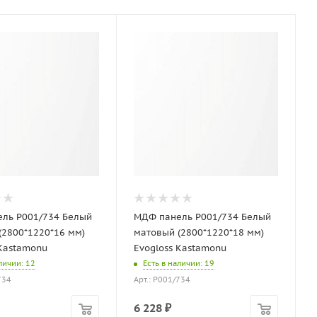
ль P001/734 Белый
МДФ панель P001/734 Белый
(2800*1220*16 мм)
матовый (2800*1220*18 мм)
 Kastamonu
Evogloss Kastamonu
аличии
: 12
Есть в наличии
: 19
734
Арт.: P001/734
6 228
₽