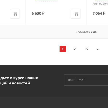
Арт.: Р010/
6 630
₽
7 064
₽
ПОКАЗАТЬ ЕЩЕ
1
2
3
дьте в курсе наших
кций и новостей