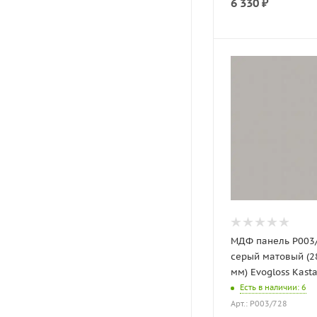
6 330
₽
МДФ панель P003/
серый матовый (2
мм) Evogloss Kas
Есть в наличии
: 6
Арт.: P003/728