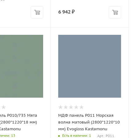
6 942
₽
ль P010/735 Мята
МДФ панель P011 Морская
(2800*1220*18 мм)
волна матовый (2800*1220*10
 Kastamonu
мм) Evogloss Kastamonu
аличии
: 13
Есть в наличии
: 1
Арт.: Р011