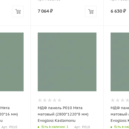
7 064
₽
6 630
₽
 Мята
МДФ панель P010 Мята
МДФ пане
20*16 мм)
матовый (2800*1220*8 мм)
матовый 
nu
Evogloss Kastamonu
Evogloss
Есть в наличии
: 1
Есть в н
Арт.: Р010
Арт.: P010