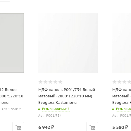
12 Белое
МДФ панель P001/734 Белый
МДФ пане
800*1220*18
матовый (2800*1220*10 мм)
матовый 
amonu
Evogloss Kastamonu
Evogloss
Есть в наличии
: 7
Есть в н
Арт.: EVS012
Арт.: P001/734
Арт.: P001/
6 942
₽
5 580
₽