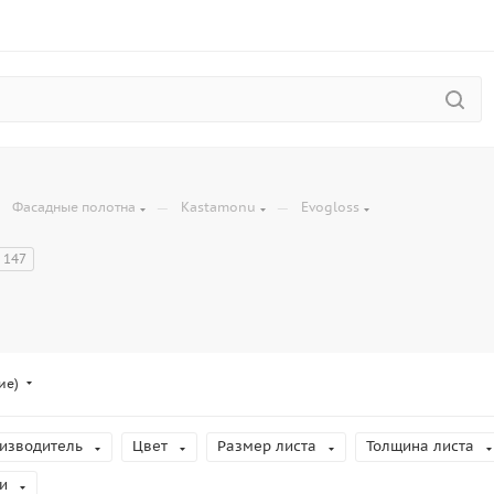
—
—
—
Фасадные полотна
Kastamonu
Evogloss
147
ие)
изводитель
Цвет
Размер листа
Толщина листа
и