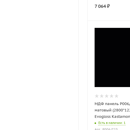
7 064
₽
МДФ панель P006
матовый (2800*12
Evogloss Kastamo
Есть в наличии
: 1
Арт.: P006/723